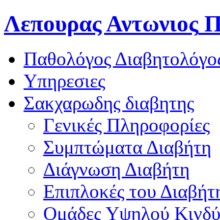
Λεπουρας Αντωνιος
Π
Παθολόγος Διαβητολόγο
Υπηρεσιες
Σακχαρωδης διαβητης
Γενικές Πληροφορίες
Συμπτώματα Διαβήτη
Διάγνωση Διαβήτη
Επιπλοκές του Διαβήτ
Oμάδες Υψηλού Κινδ