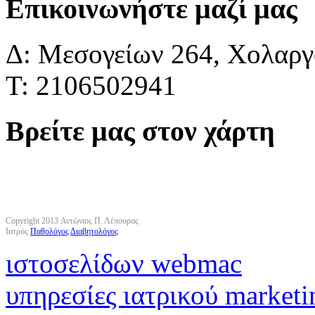
Επικοινωνήστε μαζί μας
Δ: Μεσογείων 264, Χολαργό
Τ: 2106502941
Βρείτε μας στον χάρτη
Copyright 2013 Αντώνιος Π. Λέπουρας
Ιατρός
Παθολόγος
Διαβητολόγος
ιστοσελίδων webmac
υπηρεσίες ιατρικού marketi