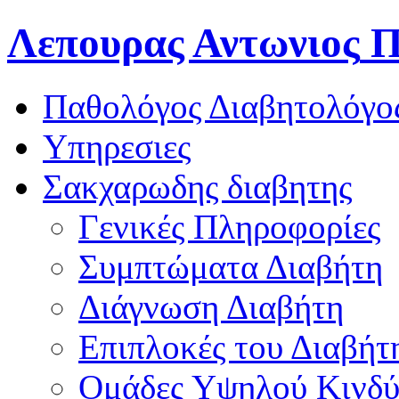
Λεπουρας Αντωνιος
Π
Παθολόγος Διαβητολόγο
Υπηρεσιες
Σακχαρωδης διαβητης
Γενικές Πληροφορίες
Συμπτώματα Διαβήτη
Διάγνωση Διαβήτη
Επιπλοκές του Διαβήτ
Oμάδες Υψηλού Κινδ