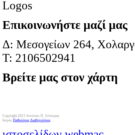
Επικοινωνήστε μαζί μας
Δ: Μεσογείων 264, Χολαργό
Τ: 2106502941
Βρείτε μας στον χάρτη
Copyright 2013 Αντώνιος Π. Λέπουρας
Ιατρός
Παθολόγος
Διαβητολόγος
ιστοσελίδων webmac