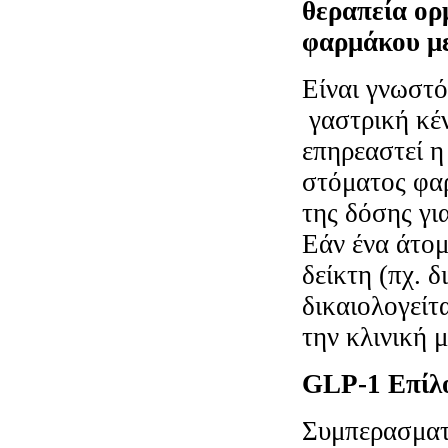
θεραπεία ορ
φαρμάκου με
Είναι γνωστό
γαστρική κέν
επηρεαστεί 
στόματος φα
της δόσης γι
Εάν ένα άτομ
δείκτη (πχ. δ
δικαιολογεί
την κλινική 
GLP
-1 Επίλ
Συμπερασματι