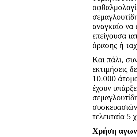
οφθαλμολογία
σεμαγλουτίδη
αναγκαίο να 
επείγουσα ια
όρασης ή ταχ
Και πάλι, συ
εκτιμήσεις δ
10.000 άτομ
έχουν υπάρξ
σεμαγλουτίδη
συσκευασιών
τελευταία 5 χ
Χρήση αγων