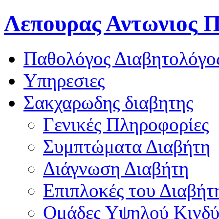
Λεπουρας Αντωνιος
Π
Παθολόγος Διαβητολόγο
Υπηρεσιες
Σακχαρωδης διαβητης
Γενικές Πληροφορίες
Συμπτώματα Διαβήτη
Διάγνωση Διαβήτη
Επιπλοκές του Διαβήτ
Oμάδες Υψηλού Κινδ