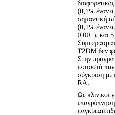
διαφορετικός
(0,1% έναντι.
σημαντική αύ
(0,1% έναντι.
0,001), και 5
Συμπερασματ
T2DM δεν φάν
Στην πραγματ
ποσοστό παγκ
σύγκριση με 
RA.
Ως κλινικοί 
επαγρύπνηση 
παγκρεατίτι