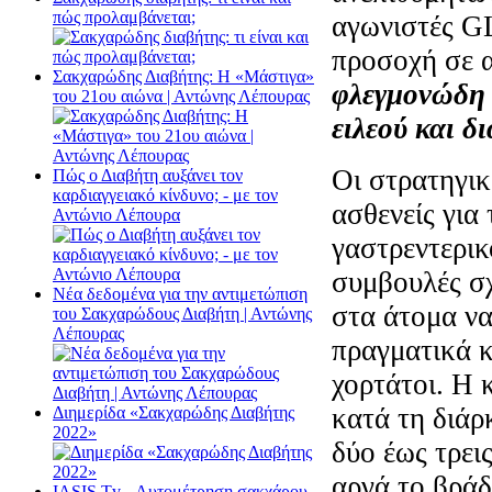
πώς προλαμβάνεται;
αγωνιστές GL
προσοχή σε α
Σακχαρώδης Διαβήτης: Η «Μάστιγα»
φλεγμονώδη 
του 21ου αιώνα | Αντώνης Λέπουρας
ειλεού και δ
Οι στρατηγικ
Πώς ο Διαβήτη αυξάνει τον
καρδιαγγειακό κίνδυνο; - με τον
ασθενείς για
Αντώνιο Λέπουρα
γαστρεντερι
συμβουλές σχ
Νέα δεδομένα για την αντιμετώπιση
στα άτομα να
του Σακχαρώδους Διαβήτη | Αντώνης
Λέπουρας
πραγματικά κ
χορτάτοι. Η 
κατά τη διάρ
Διημερίδα «Σακχαρώδης Διαβήτης
2022»
δύο έως τρει
αργά το βράδ
ΙΑSΙS Tv - Αυτομέτρηση σακχάρου