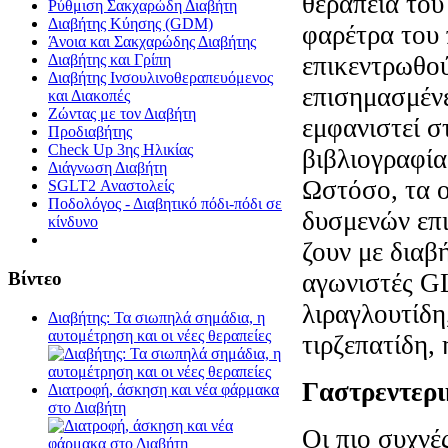
θεραπεία του
Ρύθμιση Σακχαρώδη Διαβήτη
Διαβήτης Κύησης (GDM)
φαρέτρα του
Άνοια και Σακχαρώδης Διαβήτης
επικεντρωθού
Διαβήτης και Γρίπη
Διαβήτης Ινσουλινοθεραπευόμενος
επισημασμένε
και Διακοπές
Ζώντας με τον Διαβήτη
εμφανιστεί σ
Προδιαβήτης
Check Up 3ης Ηλικίας
βιβλιογραφία
Διάγνωση Διαβήτη
Ωστόσο, τα 
SGLT2 Αναστολείς
Ποδολόγος - Διαβητικό πόδι-πόδι σε
δυσμενών επ
κίνδυνο
ζουν με διαβ
αγωνιστές G
Βίντεο
λιραγλουτίδη
Διαβήτης: Τα σιωπηλά σημάδια, η
αυτομέτρηση και οι νέες θεραπείες
τιρζεπατίδη,
Γαστρεντερι
Διατροφή, άσκηση και νέα φάρμακα
στο Διαβήτη
Οι πιο συχνές