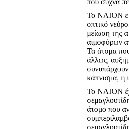
που συχνά π
Το NAION εμ
οπτικό νεύρο
μείωση της α
αιμοφόρων αγ
Τα άτομα που
άλλως, αυξημ
συνυπάρχουν 
κάπνισμα, η 
Το NAION έχ
σεμαγλουτίδη
άτομο που αν
συμπεριλαμβα
σεμαγλουτίδη