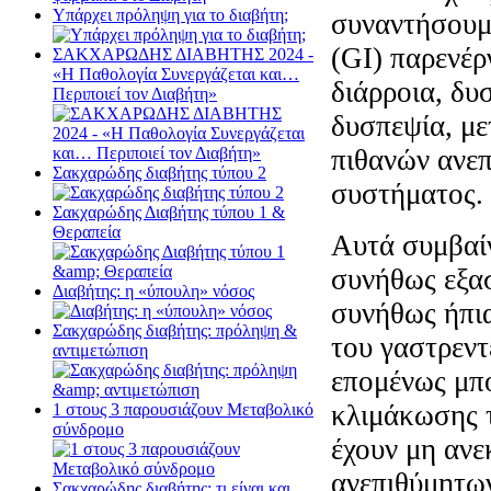
Υπάρχει πρόληψη για το διαβήτη;
συναντήσουμε
(GI) παρενέρ
ΣΑΚΧΑΡΩΔΗΣ ΔΙΑΒΗΤΗΣ 2024 -
«Η Παθολογία Συνεργάζεται και…
διάρροια, δυ
Περιποιεί τον Διαβήτη»
δυσπεψία, με
πιθανών ανεπ
Σακχαρώδης διαβήτης τύπου 2
συστήματος.
Σακχαρώδης Διαβήτης τύπου 1 &
Θεραπεία
Αυτά συμβαί
συνήθως εξασ
Διαβήτης: η «ύπουλη» νόσος
συνήθως ήπια
Σακχαρώδης διαβήτης: πρόληψη &
του γαστρεντ
αντιμετώπιση
επομένως μπο
κλιμάκωσης 
1 στους 3 παρουσιάζουν Μεταβολικό
σύνδρομο
έχουν μη ανε
ανεπιθύμητων
Σακχαρώδης διαβήτης: τι είναι και