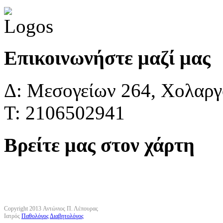
Επικοινωνήστε μαζί μας
Δ: Μεσογείων 264, Χολαργό
Τ: 2106502941
Βρείτε μας στον χάρτη
Copyright 2013 Αντώνιος Π. Λέπουρας
Ιατρός
Παθολόγος
Διαβητολόγος