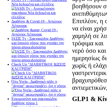
Νέα δεδομένα και εξελίξεις
βοηθήσουν σ
ανεπιθύμητων
Επιπλέον, η 
Διαβήτης & Cοvid-19 - Αντώνιος
Λέπουρας
να είναι χρή
χαμηλή σε λι
ΙΑΣΙΣ Tv - Σακχαρώδης Διαβήτης:
τρόφιμα και 
μια ύπουλη νόσος που χτυπάει την
πόρτα απροειδοποίητα
νερό όσο και
ημερησίως δι
χωρίς ή ελάχ
Check Up "ΔΙΑΒΗΤΙΚΟΙ: ΙΩΣΕΙΣ
ΚΑΙ ΓΡΙΠΗ"
γαστρεντερικ
βραχυπρόθεσ
Όλο Υγεία - Διαβητικό πόδι: η
"άγνοια" ακρωτηριάζει, όχι η νόσος
αντιεμετικών
GLP
1 & Κί
Εγκυμοσύνη και σακχαρώδης
διαβήτης τύπου 1