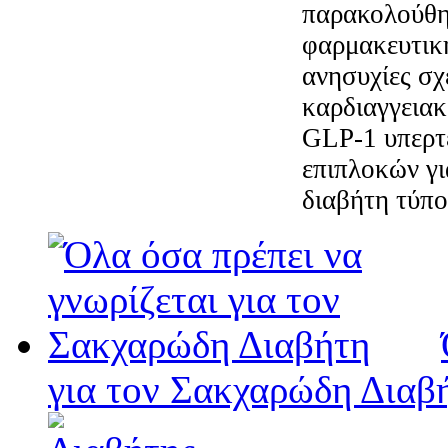
παρακολούθη
φαρμακευτικ
ανησυχίες σχ
καρδιαγγειακ
GLP-1 υπερτ
επιπλοκών γι
διαβήτη τύπο
για τον Σακχαρώδη Διαβ