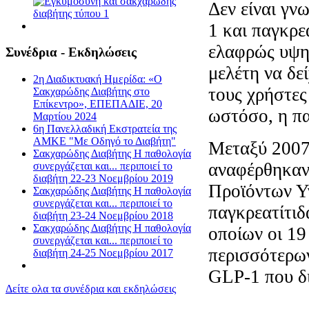
Δεν είναι γν
1 και παγκρε
ελαφρώς υψηλ
Συνέδρια - Εκδηλώσεις
μελέτη να δε
2η Διαδικτυακή Ημερίδα: «Ο
τους χρήστες
Σακχαρώδης Διαβήτης στο
Επίκεντρο», ΕΠΕΠΑΔΙΕ, 20
ωστόσο, η πα
Μαρτίου 2024
6η Πανελλαδική Εκστρατεία της
ΑΜΚΕ "Με Οδηγό το Διαβήτη"
Μεταξύ 2007
Σακχαρώδης Διαβήτης Η παθολογία
αναφέρθηκαν
συνεργάζεται και... περιποιεί το
διαβήτη 22-23 Νοεμβρίου 2019
Προϊόντων Υ
Σακχαρώδης Διαβήτης Η παθολογία
συνεργάζεται και... περιποιεί το
παγκρεατίτιδ
διαβήτη 23-24 Νοεμβρίου 2018
Σακχαρώδης Διαβήτης Η παθολογία
οποίων οι 19
συνεργάζεται και... περιποιεί το
περισσότερω
διαβήτη 24-25 Νοεμβρίου 2017
GLP-1 που δι
Δείτε ολα τα συνέδρια και εκδηλώσεις