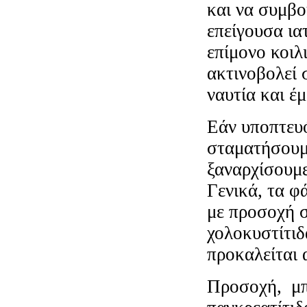
και να συμβο
επείγουσα ια
επίμονο κοιλ
ακτινοβολεί 
ναυτία και έμ
Εάν υποπτευό
σταματήσουμε
ξαναρχίσουμε
Γενικά, τα φ
με προσοχή σ
χολοκυστίτιδ
προκαλείται 
Προσοχή, μπο