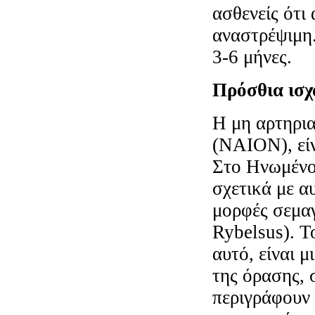
ασθενείς ότι
αναστρέψιμη
3-6 μήνες.
Πρόσθια ισχ
Η μη αρτηρια
(NAION), εί
Στο Ηνωμένο
σχετικά με α
μορφές σεμα
Rybelsus). Τ
αυτό, είναι 
της όρασης, 
περιγράφουν 