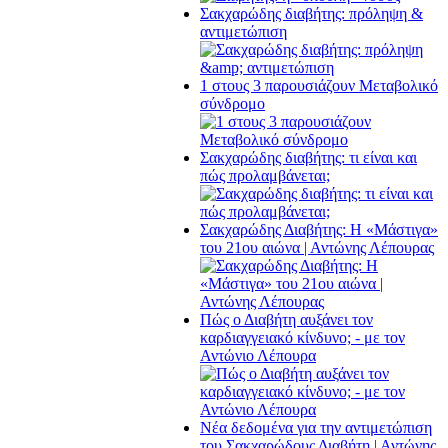
Σακχαρώδης διαβήτης: πρόληψη &
αντιμετώπιση
1 στους 3 παρουσιάζουν Μεταβολικό
σύνδρομο
Σακχαρώδης διαβήτης: τι είναι και
πώς προλαμβάνεται;
Σακχαρώδης Διαβήτης: Η «Μάστιγα»
του 21ου αιώνα | Αντώνης Λέπουρας
Πώς ο Διαβήτη αυξάνει τον
καρδιαγγειακό κίνδυνο; - με τον
Αντώνιο Λέπουρα
Νέα δεδομένα για την αντιμετώπιση
του Σακχαρώδους Διαβήτη | Αντώνης