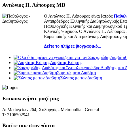
Αντώνιος Π. Λέπουρας MD
Ο Αντώνιος Π. Λέπουρας είναι Ιατρός
Παθολό
Αντιπρόεδρος Ελληνικής Διαβητολογικής Εται
Παθολογικής Κλινικής και Διαβητολογικού 
Κλινικής Ψυχικού. Ο Αντώνιος Π. Λέπουρας ε
Ευρωπαϊκής και Αμερικάνικης Διαβητολογικής
Δείτε το πλήρες βιογραφικό...
Ό
Διαβήτης Κύησης
Σακχαρώδης Διαβήτης και 
Συμπτώματα Διαβήτη
Ζώντας με τον Διαβήτη
Επικοινωνήστε μαζί μας
Δ: Μεσογείων 264, Χολαργός - Metropolitan General
Τ: 2106502941
Βρείτε μας στον χάρτη