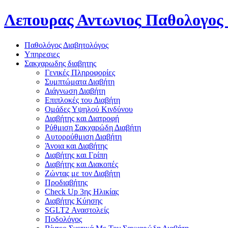
Λεπουρας Αντωνιος
Παθολογος 
Παθολόγος Διαβητολόγος
Υπηρεσιες
Σακχαρωδης διαβητης
Γενικές Πληροφορίες
Συμπτώματα Διαβήτη
Διάγνωση Διαβήτη
Επιπλοκές του Διαβήτη
Oμάδες Υψηλού Κινδύνου
Διαβήτης και Διατροφή
Ρύθμιση Σακχαρώδη Διαβήτη
Αυτορρύθμιση Διαβήτη
Άνοια και Διαβήτης
Διαβήτης και Γρίπη
Διαβήτης και Διακοπές
Ζώντας με τον Διαβήτη
Προδιαβήτης
Check Up 3ης Ηλικίας
Διαβήτης Κύησης
SGLT2 Αναστολείς
Ποδολόγος