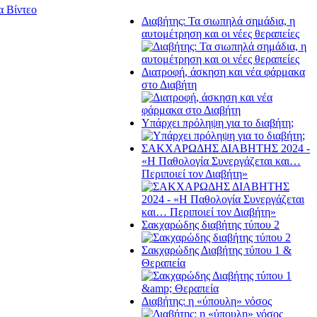
α Βίντεο
Διαβήτης: Τα σιωπηλά σημάδια, η
αυτομέτρηση και οι νέες θεραπείες
Διατροφή, άσκηση και νέα φάρμακα
στο Διαβήτη
Υπάρχει πρόληψη για το διαβήτη;
ΣΑΚΧΑΡΩΔΗΣ ΔΙΑΒΗΤΗΣ 2024 -
«Η Παθολογία Συνεργάζεται και…
Περιποιεί τον Διαβήτη»
Σακχαρώδης διαβήτης τύπου 2
Σακχαρώδης Διαβήτης τύπου 1 &
Θεραπεία
Διαβήτης: η «ύπουλη» νόσος