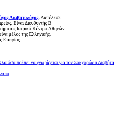
γος Διαβητολόγος
. Διετέλεσε
ρείας. Είναι Διευθυντής Β
Τμήματος Ιατρικό Κέντρο Αθηνών
ίνα μέλος της Ελληνικής,
 Εταιρίας.
λα όσα πρέπει να γνωρίζεται για τον Σακχαρώδη Διαβήτη
Άνοια