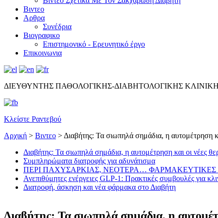
Βίντεο Σχετικά Με Τον Σακχαρώδη Διαβήτη
Βιντεο
Αρθρα
Συνέδρια
Βιογραφικο
Επιστημονικό - Ερευνητικό έργο
Επικοινωνια
ΔΙΕΥΘΥΝΤΗΣ ΠΑΘΟΛΟΓΙΚΗΣ-ΔΙΑΒΗΤΟΛΟΓΙΚΗΣ ΚΛΙΝΙΚ
Κλείστε Ραντεβού
Αρχική
>
Βιντεο
>
Διαβήτης: Τα σιωπηλά σημάδια, η αυτομέτρηση κα
Διαβήτης: Τα σιωπηλά σημάδια, η αυτομέτρηση και οι νέες θε
Συμπληρώματα διατροφής για αδυνάτισμα
ΠΕΡΙ ΠΑΧΥΣΑΡΚΙΑΣ, ΝΕΟΤΕΡΑ… ΦΑΡΜΑΚΕΥΤΙΚΕΣ 
Ανεπιθύμητες ενέργειες GLP-1: Πρακτικές συμβουλές για κλι
Διατροφή, άσκηση και νέα φάρμακα στο Διαβήτη
Διαβήτης: Τα σιωπηλά σημάδια, η αυτομέτρ