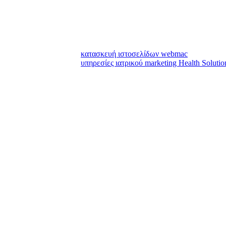
κατασκευή ιστοσελίδων webmac
υπηρεσίες ιατρικού marketing Health Solutio