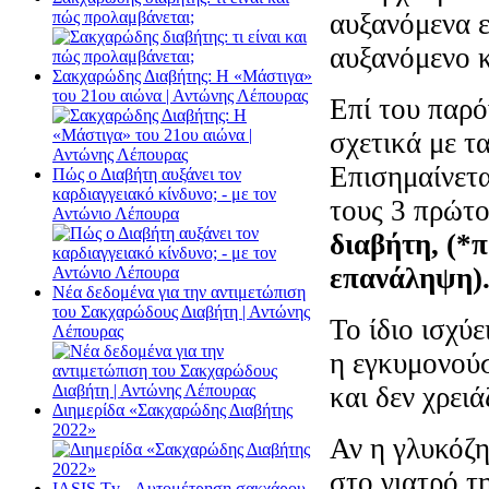
αυξανόμενα ε
πώς προλαμβάνεται;
αυξανόμενο κ
Σακχαρώδης Διαβήτης: Η «Μάστιγα»
του 21ου αιώνα | Αντώνης Λέπουρας
Επί του παρό
σχετικά με τ
Επισημαίνετα
Πώς ο Διαβήτη αυξάνει τον
καρδιαγγειακό κίνδυνο; - με τον
τους 3 πρώτο
Αντώνιο Λέπουρα
διαβήτη, (*
επανάληψη)
Νέα δεδομένα για την αντιμετώπιση
του Σακχαρώδους Διαβήτη | Αντώνης
Το ίδιο ισχύ
Λέπουρας
η εγκυμονούσ
και δεν χρειά
Διημερίδα «Σακχαρώδης Διαβήτης
2022»
Αν η γλυκόζη
στο γιατρό τ
ΙΑSΙS Tv - Αυτομέτρηση σακχάρου