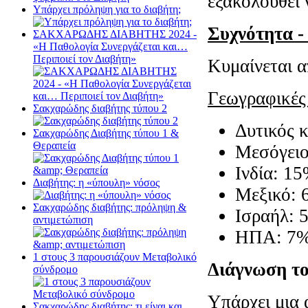
εξακολουθεί 
Υπάρχει πρόληψη για το διαβήτη;
Συχνότητα -
ΣΑΚΧΑΡΩΔΗΣ ΔΙΑΒΗΤΗΣ 2024 -
«Η Παθολογία Συνεργάζεται και…
Περιποιεί τον Διαβήτη»
Κυμαίνεται 
Γεωγραφικές
Σακχαρώδης διαβήτης τύπου 2
Δυτικός 
Σακχαρώδης Διαβήτης τύπου 1 &
Θεραπεία
Μεσόγειο
Ινδία: 1
Διαβήτης: η «ύπουλη» νόσος
Μεξικό: 
Σακχαρώδης διαβήτης: πρόληψη &
Ισραήλ: 
αντιμετώπιση
ΗΠΑ: 7% 
1 στους 3 παρουσιάζουν Μεταβολικό
Διάγνωση το
σύνδρομο
Υπάρχει μια 
Σακχαρώδης διαβήτης: τι είναι και