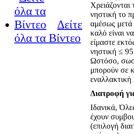
Χρειάζονται 
νηστική το π
Δείτε
αμέσως μετά 
καλό είναι ν
όλα τα Βίντεο
είμαστε εκτό
νηστική ≤ 9
Ωστόσο, σωσ
μπορούν σε κ
εναλλακτική 
Διατροφή γι
Ιδανικά, Όλες
έχουν συμβο
(επιλογή δια