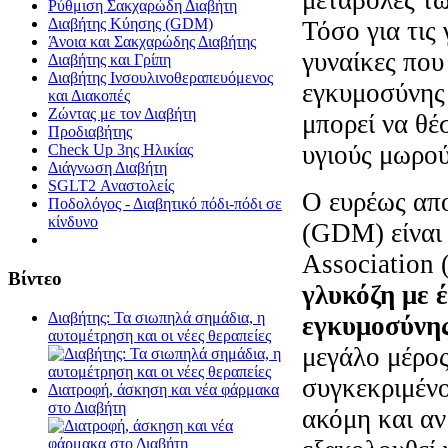
Ρύθμιση Σακχαρώδη Διαβήτη
Διαβήτης Κύησης (GDM)
Τόσο για τις
Άνοια και Σακχαρώδης Διαβήτης
γυναίκες που
Διαβήτης και Γρίπη
Διαβήτης Ινσουλινοθεραπευόμενος
εγκυμοσύνης 
και Διακοπές
Ζώντας με τον Διαβήτη
μπορεί να θέ
Προδιαβήτης
υγιούς μωρού
Check Up 3ης Ηλικίας
Διάγνωση Διαβήτη
SGLT2 Αναστολείς
Ο ευρέως απο
Ποδολόγος - Διαβητικό πόδι-πόδι σε
κίνδυνο
(GDM) είναι 
Association
Βίντεο
γλυκόζη με 
Διαβήτης: Τα σιωπηλά σημάδια, η
εγκυμοσύνη
αυτομέτρηση και οι νέες θεραπείες
μεγάλο μέρος
συγκεκριμένο
Διατροφή, άσκηση και νέα φάρμακα
στο Διαβήτη
ακόμη και αν