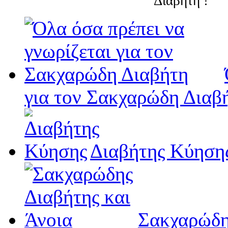
Διαβήτη !
για τον Σακχαρώδη Διαβ
Διαβήτης Κύηση
Σακχαρώδη