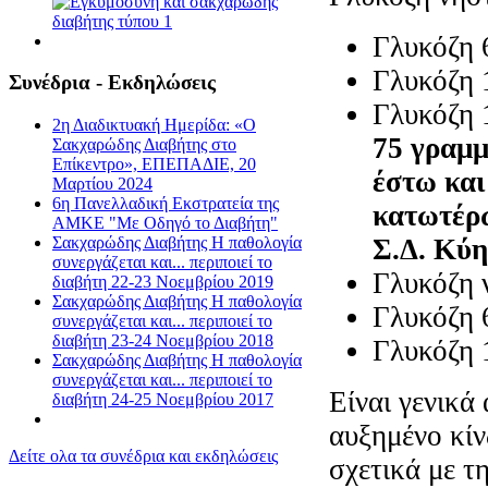
Γλυκόζη 
Γλυκόζη 
Συνέδρια - Εκδηλώσεις
Γλυκόζη 
2η Διαδικτυακή Ημερίδα: «Ο
75 γραμμ
Σακχαρώδης Διαβήτης στο
Επίκεντρο», ΕΠΕΠΑΔΙΕ, 20
έστω και
Μαρτίου 2024
6η Πανελλαδική Εκστρατεία της
κατωτέρω
ΑΜΚΕ "Με Οδηγό το Διαβήτη"
Σ.Δ. Κύη
Σακχαρώδης Διαβήτης Η παθολογία
συνεργάζεται και... περιποιεί το
Γλυκόζη 
διαβήτη 22-23 Νοεμβρίου 2019
Σακχαρώδης Διαβήτης Η παθολογία
Γλυκόζη 
συνεργάζεται και... περιποιεί το
διαβήτη 23-24 Νοεμβρίου 2018
Γλυκόζη 
Σακχαρώδης Διαβήτης Η παθολογία
συνεργάζεται και... περιποιεί το
Είναι γενικά
διαβήτη 24-25 Νοεμβρίου 2017
αυξημένο κί
Δείτε ολα τα συνέδρια και εκδηλώσεις
σχετικά με τ