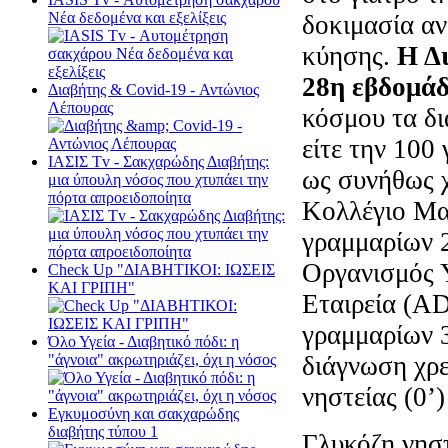
Νέα δεδομένα και εξελίξεις
δοκιμασία α
κύησης.
Η Δι
28η εβδομάδ
Διαβήτης & Cοvid-19 - Αντώνιος
Λέπουρας
κόσμου τα δι
είτε την 100
ΙΑΣΙΣ Tv - Σακχαρώδης Διαβήτης:
ως συνήθως 
μια ύπουλη νόσος που χτυπάει την
πόρτα απροειδοποίητα
Κολλέγιο Μα
γραμμαρίων 2
Οργανισμός 
Check Up "ΔΙΑΒΗΤΙΚΟΙ: ΙΩΣΕΙΣ
ΚΑΙ ΓΡΙΠΗ"
Εταιρεία (A
γραμμαρίων 3
Όλο Υγεία - Διαβητικό πόδι: η
διάγνωση χρε
"άγνοια" ακρωτηριάζει, όχι η νόσος
νηστείας (0’)
Εγκυμοσύνη και σακχαρώδης
διαβήτης τύπου 1
Γλυκόζη νηστ