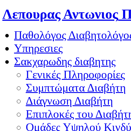
Λεπουρας Αντωνιος
Π
Παθολόγος Διαβητολόγο
Υπηρεσιες
Σακχαρωδης διαβητης
Γενικές Πληροφορίες
Συμπτώματα Διαβήτη
Διάγνωση Διαβήτη
Επιπλοκές του Διαβήτ
Oμάδες Υψηλού Κινδ