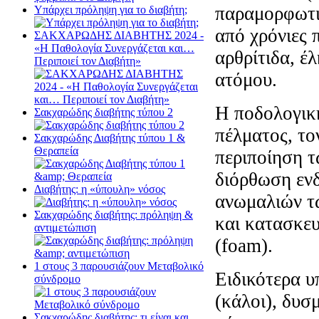
παραμορφωτικ
Υπάρχει πρόληψη για το διαβήτη;
από χρόνιες 
ΣΑΚΧΑΡΩΔΗΣ ΔΙΑΒΗΤΗΣ 2024 -
«Η Παθολογία Συνεργάζεται και…
αρθρίτιδα, έ
Περιποιεί τον Διαβήτη»
ατόμου.
Η ποδολογική
Σακχαρώδης διαβήτης τύπου 2
πέλματος, το
Σακχαρώδης Διαβήτης τύπου 1 &
Θεραπεία
περιποίηση τ
διόρθωση εν
Διαβήτης: η «ύπουλη» νόσος
ανωμαλιών τ
Σακχαρώδης διαβήτης: πρόληψη &
και κατασκε
αντιμετώπιση
(foam).
1 στους 3 παρουσιάζουν Μεταβολικό
Ειδικότερα υ
σύνδρομο
(κάλοι), δυσ
Σακχαρώδης διαβήτης: τι είναι και