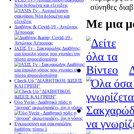
σύνηθες διαβ
Νέα δεδομένα και εξελίξεις
Με μια μ
Διαβήτης & Cοvid-19 - Αντώνιος
Λέπουρας
ΙΑΣΙΣ Tv - Σακχαρώδης Διαβήτης:
μια ύπουλη νόσος που χτυπάει την
πόρτα απροειδοποίητα
Δ
Check Up "ΔΙΑΒΗΤΙΚΟΙ: ΙΩΣΕΙΣ
ΚΑΙ ΓΡΙΠΗ"
Όλο Υγεία - Διαβητικό πόδι: η
"άγνοια" ακρωτηριάζει, όχι η νόσος
να γνωρίζ
Εγκυμοσύνη και σακχαρώδης
διαβήτης τύπου 1