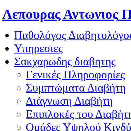
Λεπουρας Αντωνιος
Π
Παθολόγος Διαβητολόγο
Υπηρεσιες
Σακχαρωδης διαβητης
Γενικές Πληροφορίες
Συμπτώματα Διαβήτη
Διάγνωση Διαβήτη
Επιπλοκές του Διαβήτ
Oμάδες Υψηλού Κινδ