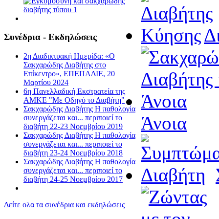
Δ
Συνέδρια - Εκδηλώσεις
2η Διαδικτυακή Ημερίδα: «Ο
Σακχαρώδης Διαβήτης στο
Επίκεντρο», ΕΠΕΠΑΔΙΕ, 20
Μαρτίου 2024
6η Πανελλαδική Εκστρατεία της
ΑΜΚΕ "Με Οδηγό το Διαβήτη"
Σακχαρώδης Διαβήτης Η παθολογία
Άνοια
συνεργάζεται και... περιποιεί το
διαβήτη 22-23 Νοεμβρίου 2019
Σακχαρώδης Διαβήτης Η παθολογία
συνεργάζεται και... περιποιεί το
διαβήτη 23-24 Νοεμβρίου 2018
Σακχαρώδης Διαβήτης Η παθολογία
συνεργάζεται και... περιποιεί το
διαβήτη 24-25 Νοεμβρίου 2017
Δείτε ολα τα συνέδρια και εκδηλώσεις