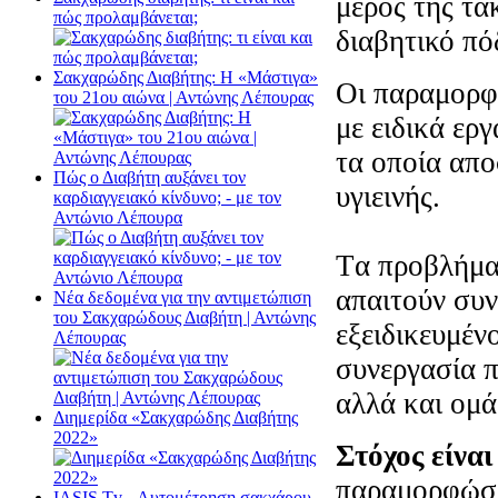
μέρος της τα
πώς προλαμβάνεται;
διαβητικό πό
Σακχαρώδης Διαβήτης: Η «Μάστιγα»
Οι παραμορφώ
του 21ου αιώνα | Αντώνης Λέπουρας
με ειδικά ερ
τα οποία απο
Πώς ο Διαβήτη αυξάνει τον
υγιεινής.
καρδιαγγειακό κίνδυνο; - με τον
Αντώνιο Λέπουρα
Tα προβλήμα
απαιτούν συν
Νέα δεδομένα για την αντιμετώπιση
του Σακχαρώδους Διαβήτη | Αντώνης
εξειδικευμέν
Λέπουρας
συνεργασία π
αλλά και ομά
Διημερίδα «Σακχαρώδης Διαβήτης
2022»
Στόχος είναι
παραμορφώσει
ΙΑSΙS Tv - Αυτομέτρηση σακχάρου