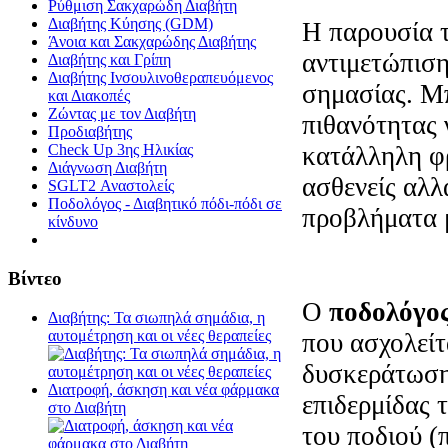
Ρύθμιση Σακχαρώδη Διαβήτη
Διαβήτης Κύησης (GDM)
Η παρουσία 
Άνοια και Σακχαρώδης Διαβήτης
αντιμετώπιση
Διαβήτης και Γρίπη
Διαβήτης Ινσουλινοθεραπευόμενος
σημασίας. Μπ
και Διακοπές
Ζώντας με τον Διαβήτη
πιθανότητας 
Προδιαβήτης
κατάλληλη φρ
Check Up 3ης Ηλικίας
Διάγνωση Διαβήτη
ασθενείς αλλ
SGLT2 Αναστολείς
Ποδολόγος - Διαβητικό πόδι-πόδι σε
προβλήματα 
κίνδυνο
Βίντεο
Ο
ποδολόγο
Διαβήτης: Τα σιωπηλά σημάδια, η
αυτομέτρηση και οι νέες θεραπείες
που ασχολείτ
δυσκεράτωση
Διατροφή, άσκηση και νέα φάρμακα
επιδερμίδας τ
στο Διαβήτη
του ποδιού (