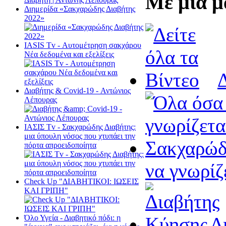
Με μια μ
Διημερίδα «Σακχαρώδης Διαβήτης
2022»
ΙΑSΙS Tv - Αυτομέτρηση σακχάρου
Νέα δεδομένα και εξελίξεις
Δ
Διαβήτης & Cοvid-19 - Αντώνιος
Λέπουρας
ΙΑΣΙΣ Tv - Σακχαρώδης Διαβήτης:
μια ύπουλη νόσος που χτυπάει την
πόρτα απροειδοποίητα
να γνωρίζ
Check Up "ΔΙΑΒΗΤΙΚΟΙ: ΙΩΣΕΙΣ
ΚΑΙ ΓΡΙΠΗ"
Όλο Υγεία - Διαβητικό πόδι: η
Δ