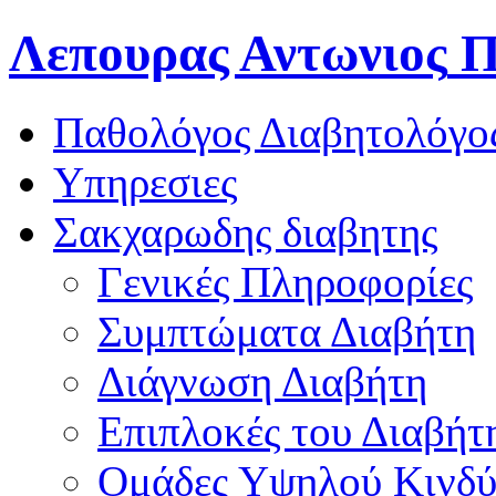
Λεπουρας Αντωνιος
Π
Παθολόγος Διαβητολόγο
Υπηρεσιες
Σακχαρωδης διαβητης
Γενικές Πληροφορίες
Συμπτώματα Διαβήτη
Διάγνωση Διαβήτη
Επιπλοκές του Διαβήτ
Oμάδες Υψηλού Κινδ