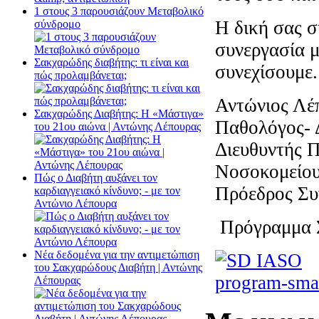
1 στους 3 παρουσιάζουν Μεταβολικό
Η δική σας σ
σύνδρομο
συνεργασία μ
Σακχαρώδης διαβήτης: τι είναι και
συνεχίσουμε.
πώς προλαμβάνεται;
Αντώνιος Λέ
Σακχαρώδης Διαβήτης: Η «Μάστιγα»
Παθολόγος- 
του 21ου αιώνα | Αντώνης Λέπουρας
Διευθυντής 
Νοσοκομεί
Πώς ο Διαβήτη αυξάνει τον
Πρόεδρος Συ
καρδιαγγειακό κίνδυνο; - με τον
Αντώνιο Λέπουρα
Πρόγραμμα 
Νέα δεδομένα για την αντιμετώπιση
του Σακχαρώδους Διαβήτη | Αντώνης
Λέπουρας