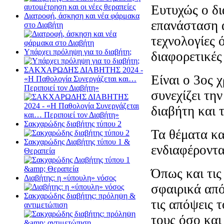
Ευτυχώς ο δι
Διατροφή, άσκηση και νέα φάρμακα
επανάσταση α
στο Διαβήτη
τεχνολογίες 
Υπάρχει πρόληψη για το διαβήτη;
διαφορετικές
ΣΑΚΧΑΡΩΔΗΣ ΔΙΑΒΗΤΗΣ 2024 -
Είναι ο 3ος 
«Η Παθολογία Συνεργάζεται και…
Περιποιεί τον Διαβήτη»
συνεχίζει τη
διαβήτη και 
Σακχαρώδης διαβήτης τύπου 2
Τα θέματα κα
Σακχαρώδης Διαβήτης τύπου 1 &
ενδιαφέροντα
Θεραπεία
Όπως και τις
Διαβήτης: η «ύπουλη» νόσος
σφαιρικά από
Σακχαρώδης διαβήτης: πρόληψη &
τις απόψεις 
αντιμετώπιση
τους όσο και