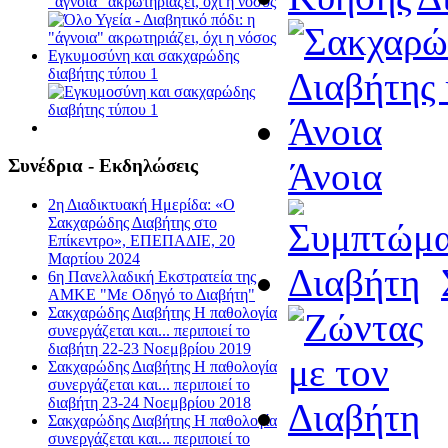
"άγνοια" ακρωτηριάζει, όχι η νόσος
Εγκυμοσύνη και σακχαρώδης
διαβήτης τύπου 1
Άνοια
Συνέδρια - Εκδηλώσεις
2η Διαδικτυακή Ημερίδα: «Ο
Σακχαρώδης Διαβήτης στο
Επίκεντρο», ΕΠΕΠΑΔΙΕ, 20
Μαρτίου 2024
6η Πανελλαδική Εκστρατεία της
ΑΜΚΕ "Με Οδηγό το Διαβήτη"
Σακχαρώδης Διαβήτης Η παθολογία
συνεργάζεται και... περιποιεί το
διαβήτη 22-23 Νοεμβρίου 2019
Σακχαρώδης Διαβήτης Η παθολογία
συνεργάζεται και... περιποιεί το
διαβήτη 23-24 Νοεμβρίου 2018
Σακχαρώδης Διαβήτης Η παθολογία
συνεργάζεται και... περιποιεί το