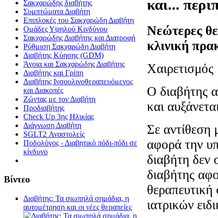
και... περ
Σακχαρώδης διαβήτης
Συμπτώματα Διαβήτη
Επιπλοκές του Σακχαρώδη Διαβήτη
Νεώτερες θε
Oμάδες Υψηλού Κινδύνου
Σακχαρώδης Διαβήτης και Διατροφή
κλινική πρα
Ρύθμιση Σακχαρώδη Διαβήτη
Διαβήτης Κύησης (GDM)
Άνοια και Σακχαρώδης Διαβήτης
Χαιρετισμός
Διαβήτης και Γρίπη
Διαβήτης Ινσουλινοθεραπευόμενος
Ο διαβήτης α
και Διακοπές
Ζώντας με τον Διαβήτη
και αυξάνετα
Προδιαβήτης
Check Up 3ης Ηλικίας
Διάγνωση Διαβήτη
Σε αντίθεση μ
SGLT2 Αναστολείς
αφορά την υ
Ποδολόγος - Διαβητικό πόδι-πόδι σε
κίνδυνο
διαβήτη δεν 
διαβήτης αφ
Βίντεο
θεραπευτική 
Διαβήτης: Τα σιωπηλά σημάδια, η
ιατρικών ειδ
αυτομέτρηση και οι νέες θεραπείες