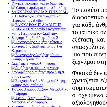
Υπάρχει πρόληψη για το διαβήτη;
Το πακέτο πρ
ΣΑΚΧΑΡΩΔΗΣ ΔΙΑΒΗΤΗΣ 2024 -
διαφορετικο 
«Η Παθολογία Συνεργάζεται και…
Περιποιεί τον Διαβήτη»
για κάθε άνθ
το ιατρικό α
Σακχαρώδης διαβήτης τύπου 2
εξέταση, και
απασχολούν, 
Σακχαρώδης Διαβήτης τύπου 1 &
Θεραπεία
μια που συνή
ξεχνάμαι στη
Διαβήτης: η «ύπουλη» νόσος
Φυσικά δεν φ
Σακχαρώδης διαβήτης: πρόληψη &
αντιμετώπιση
χρειάζεται ε
συμπτωματων 
1 στους 3 παρουσιάζουν Μεταβολικό
στοχευμένες 
σύνδρομο
αξιολογηθούν
Σακχαρώδης διαβήτης: τι είναι και