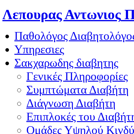
Λεπουρας Αντωνιος
Π
Παθολόγος Διαβητολόγο
Υπηρεσιες
Σακχαρωδης διαβητης
Γενικές Πληροφορίες
Συμπτώματα Διαβήτη
Διάγνωση Διαβήτη
Επιπλοκές του Διαβήτ
Oμάδες Υψηλού Κινδ