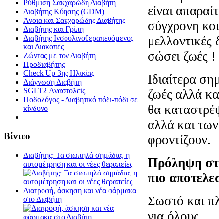
Ρύθμιση Σακχαρώδη Διαβήτη
είναι απαραί
Διαβήτης Κύησης (GDM)
Άνοια και Σακχαρώδης Διαβήτης
σύγχρονη κοι
Διαβήτης και Γρίπη
μελλοντικές 
Διαβήτης Ινσουλινοθεραπευόμενος
και Διακοπές
σώσει ζωές !
Ζώντας με τον Διαβήτη
Προδιαβήτης
Check Up 3ης Ηλικίας
Ιδιαίτερα ση
Διάγνωση Διαβήτη
SGLT2 Αναστολείς
ζωές αλλά κα
Ποδολόγος - Διαβητικό πόδι-πόδι σε
θα καταστρέψ
κίνδυνο
αλλά και των
Βίντεο
φροντίζουν.
Διαβήτης: Τα σιωπηλά σημάδια, η
Πρόληψη στη
αυτομέτρηση και οι νέες θεραπείες
πιο αποτελε
Διατροφή, άσκηση και νέα φάρμακα
Σωστό και πλ
στο Διαβήτη
για όλους.