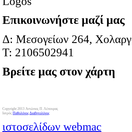
Επικοινωνήστε μαζί μας
Δ: Μεσογείων 264, Χολαργό
Τ: 2106502941
Βρείτε μας στον χάρτη
Copyright 2013 Αντώνιος Π. Λέπουρας
Ιατρός
Παθολόγος
Διαβητολόγος
ιστοσελίδων webmac