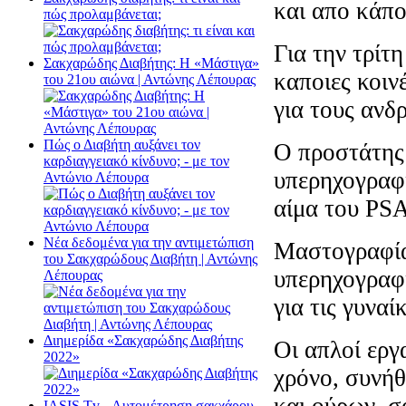
και απο κάποι
πώς προλαμβάνεται;
Για την τρίτ
Σακχαρώδης Διαβήτης: Η «Μάστιγα»
καποιες κοιν
του 21ου αιώνα | Αντώνης Λέπουρας
για τους ανδρ
Πώς ο Διαβήτη αυξάνει τον
Ο προστάτης 
καρδιαγγειακό κίνδυνο; - με τον
υπερηχογραφι
Αντώνιο Λέπουρα
αίμα του PSA
Νέα δεδομένα για την αντιμετώπιση
Μαστογραφία
του Σακχαρώδους Διαβήτη | Αντώνης
υπερηχογραφ
Λέπουρας
για τις γυναίκ
Διημερίδα «Σακχαρώδης Διαβήτης
Οι απλοί εργ
2022»
χρόνο, συνήθ
και ούρων, σ
ΙΑSΙS Tv - Αυτομέτρηση σακχάρου