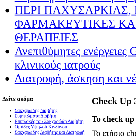
ΠΕΡΙ ΠΑΧΥΣΑΡΚΙΑΣ,
ΦΑΡΜΑΚΕΥΤΙΚΕΣ ΚΑ
ΘΕΡΑΠΕΙΕΣ
Ανεπιθύμητες ενέργειες 
κλινικούς ιατρούς
Διατροφή, άσκηση και ν
Δείτε ακόμα
Check Up 
Σακχαρώδης διαβήτης
Συμπτώματα Διαβήτη
Το check up 
Επιπλοκές του Σακχαρώδη Διαβήτη
Oμάδες Υψηλού Κινδύνου
Το ετήσιο ch
Σακχαρώδης Διαβήτης και Διατροφή