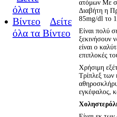
ατόμων Με σά
Διαβήτη η Πρ
85mg/dl το 1
Δείτε
Είναι πολύ σ
όλα τα Βίντεο
ξεκινήσουν νω
είναι ο καλύ
επιπλοκές το
Χρήσιμη εξέτ
Τρίπλεξ των 
αθηροσκλήρυν
εγκέφαλος, κ
Χοληστερόλη
Είναι εκ των