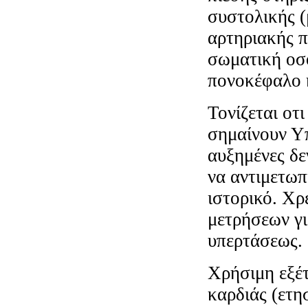
συστολικής (
αρτηριακής π
σωματική οσο
πονοκέφαλο η
Τονίζεται οτ
σημαίνουν Υπ
αυξημένες δε
να αντιμετωπ
ιστορικό. Χρ
μετρήσεων γι
υπερτάσεως.
Χρήσιμη εξέ
καρδιάς (ετη