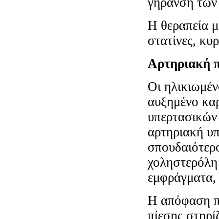
γήρανση των 
Η θεραπεία μ
στατίνες, κυρ
Αρτηριακή 
Οι ηλικιωμέν
αυξημένο καρ
υπερτασικών 
αρτηριακή υπ
σπουδαιότερο
χοληστερόλη 
εμφράγματα, 
Η απόφαση πα
πίεσης στηρί