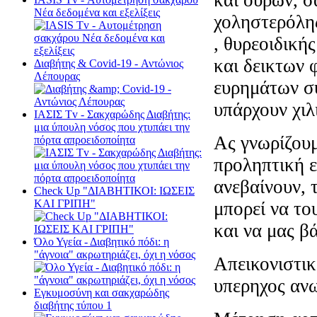
Νέα δεδομένα και εξελίξεις
χοληστερόλη
, θυρεοιδικής
και δεικτων 
Διαβήτης & Cοvid-19 - Αντώνιος
Λέπουρας
ευρημάτων συ
υπάρχουν χιλ
ΙΑΣΙΣ Tv - Σακχαρώδης Διαβήτης:
μια ύπουλη νόσος που χτυπάει την
Ας γνωρίζουμε
πόρτα απροειδοποίητα
προληπτική ε
ανεβαίνουν, 
Check Up "ΔΙΑΒΗΤΙΚΟΙ: ΙΩΣΕΙΣ
ΚΑΙ ΓΡΙΠΗ"
μπορεί να το
και να μας β
Όλο Υγεία - Διαβητικό πόδι: η
"άγνοια" ακρωτηριάζει, όχι η νόσος
Απεικονιστικ
υπερηχος ανω
Εγκυμοσύνη και σακχαρώδης
διαβήτης τύπου 1