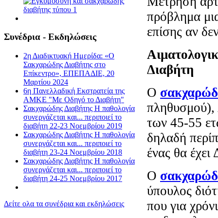
Μέτρηση αρτ
πρόβλημα μια
επίσης αν δε
Συνέδρια - Εκδηλώσεις
Αιματολογικ
2η Διαδικτυακή Ημερίδα: «Ο
Σακχαρώδης Διαβήτης στο
Διαβήτη
Επίκεντρο», ΕΠΕΠΑΔΙΕ, 20
Μαρτίου 2024
Ο
σακχαρώδ
6η Πανελλαδική Εκστρατεία της
ΑΜΚΕ "Με Οδηγό το Διαβήτη"
πληθυσμού), 
Σακχαρώδης Διαβήτης Η παθολογία
συνεργάζεται και... περιποιεί το
των 45-55 ετ
διαβήτη 22-23 Νοεμβρίου 2019
δηλαδή περί
Σακχαρώδης Διαβήτης Η παθολογία
συνεργάζεται και... περιποιεί το
ένας θα έχει 
διαβήτη 23-24 Νοεμβρίου 2018
Σακχαρώδης Διαβήτης Η παθολογία
συνεργάζεται και... περιποιεί το
Ο
σακχαρώδ
διαβήτη 24-25 Νοεμβρίου 2017
ύπουλος διότ
που για χρόν
Δείτε ολα τα συνέδρια και εκδηλώσεις