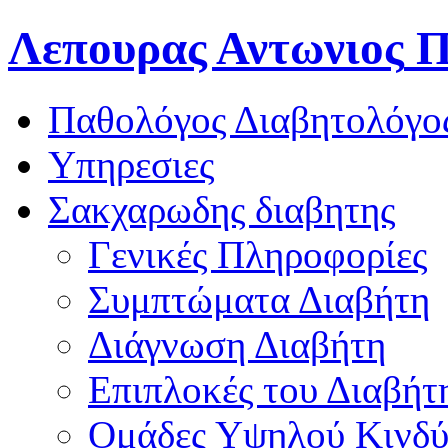
Λεπουρας Αντωνιος
Π
Παθολόγος Διαβητολόγο
Υπηρεσιες
Σακχαρωδης διαβητης
Γενικές Πληροφορίες
Συμπτώματα Διαβήτη
Διάγνωση Διαβήτη
Επιπλοκές του Διαβήτ
Oμάδες Υψηλού Κινδ