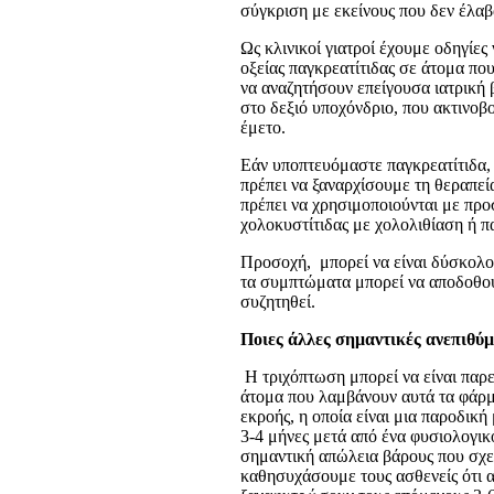
σύγκριση με εκείνους που δεν έλα
Ως κλινικοί γιατροί έχουμε οδηγίε
οξείας παγκρεατίτιδας σε άτομα π
να αναζητήσουν επείγουσα ιατρική 
στο δεξιό υποχόνδριο, που ακτινοβο
έμετο.
Εάν υποπτευόμαστε παγκρεατίτιδα,
πρέπει να ξαναρχίσουμε τη θεραπεί
πρέπει να χρησιμοποιούνται με προ
χολοκυστίτιδας με χολολιθίαση ή π
Προσοχή, μπορεί να είναι δύσκολο 
τα συμπτώματα μπορεί να αποδοθού
συζητηθεί.
Ποιες άλλες σημαντικές ανεπιθύμ
Η τριχόπτωση μπορεί να είναι παρ
άτομα που λαμβάνουν αυτά τα φάρμ
εκροής, η οποία είναι μια παροδική
3-4 μήνες μετά από ένα φυσιολογικ
σημαντική απώλεια βάρους που σχετ
καθησυχάσουμε τους ασθενείς ότι α