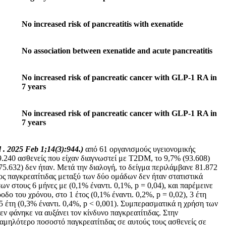
No increased risk of pancreatitis with exenatide
No association between exenatide and acute pancreatitis
No increased risk of pancreatic cancer with GLP-1 RA in
7 years
No increased risk of pancreatic cancer with GLP-1 RA in
7 years
d
. 2025
Feb
1;14(3):944.)
από 61 οργανισμούς υγειονομικής
.240 ασθενείς που είχαν διαγνωστεί με T2DM, το 9,7% (93.608)
5.632) δεν ήταν. Μετά την διαλογή, το δείγμα περιλάμβανε 81.872
ος παγκρεατίτιδας μεταξύ των δύο ομάδων δεν ήταν στατιστικά
ν στους 6 μήνες με (0,1% έναντι. 0,1%, p = 0,04), και παρέμεινε
δο του χρόνου, στο 1 έτος (0,1% έναντι. 0,2%, p = 0,02), 3 έτη
ι 5 έτη (0,3% έναντι. 0,4%, p < 0,001). Συμπερασματικά η χρήση των
 φάνηκε να αυξάνει τον κίνδυνο παγκρεατίτιδας. Στην
αμηλότερο ποσοστό παγκρεατίτιδας σε αυτούς τους ασθενείς σε