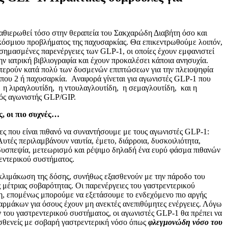
αθιερωθεί τόσο στην θεραπεία του Σακχαρώδη Διαβήτη όσο και
κόσμιου προβλήματος της παχυσαρκίας. Θα επικεντρωθούμε λοιπόν,
σημασμένες παρενέργειες των GLP-1, οι οποίες έχουν εμφανιστεί
ν ιατρική βιβλιογραφία και έχουν προκαλέσει κάποια ανησυχία.
τερούν κατά πολύ των δυσμενών επιπτώσεων για την πλειοψηφία
ύπου 2 ή παχυσαρκία. Αναφορά γίνεται για αγωνιστές GLP-1 που
η λιραγλουτίδη, η ντουλαγλουτίδη, η σεμαγλουτίδη, και η
πλός αγωνιστής GLP/GIP.
ς, οι πιο συχνές…
ιες που είναι πιθανό να συναντήσουμε με τους αγωνιστές GLP-1:
Αυτές περιλαμβάνουν ναυτία, έμετο, διάρροια, δυσκοιλιότητα,
, δυσπεψία, μετεωρισμό και ρέψιμο δηλαδή ένα ευρύ φάσμα πιθανών
εντερικού συστήματος.
κλιμάκωση της δόσης, συνήθως εξασθενούν με την πάροδο του
ς μέτριας σοβαρότητας. Οι παρενέργειες του γαστρεντερικού
η, επομένως μπορούμε να εξετάσουμε το ενδεχόμενο πιο αργής
αρμάκων για όσους έχουν μη ανεκτές ανεπιθύμητες ενέργειες. Λόγω
 του γαστρεντερικού συστήματος, οι αγωνιστές GLP-1 θα πρέπει να
σθενείς με σοβαρή γαστρεντερική νόσο όπως
φλεγμονώδη νόσο του