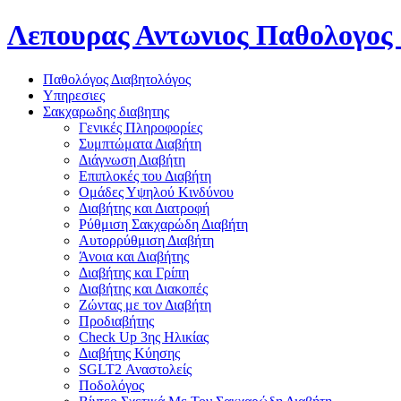
Λεπουρας Αντωνιος
Παθολογος 
Παθολόγος Διαβητολόγος
Υπηρεσιες
Σακχαρωδης διαβητης
Γενικές Πληροφορίες
Συμπτώματα Διαβήτη
Διάγνωση Διαβήτη
Επιπλοκές του Διαβήτη
Oμάδες Υψηλού Κινδύνου
Διαβήτης και Διατροφή
Ρύθμιση Σακχαρώδη Διαβήτη
Αυτορρύθμιση Διαβήτη
Άνοια και Διαβήτης
Διαβήτης και Γρίπη
Διαβήτης και Διακοπές
Ζώντας με τον Διαβήτη
Προδιαβήτης
Check Up 3ης Ηλικίας
Διαβήτης Κύησης
SGLT2 Αναστολείς
Ποδολόγος