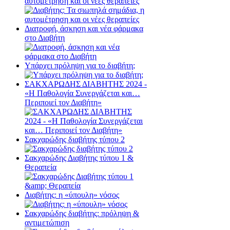
αυτομέτρηση και οι νέες θεραπείες
Διατροφή, άσκηση και νέα φάρμακα
στο Διαβήτη
Υπάρχει πρόληψη για το διαβήτη;
ΣΑΚΧΑΡΩΔΗΣ ΔΙΑΒΗΤΗΣ 2024 -
«Η Παθολογία Συνεργάζεται και…
Περιποιεί τον Διαβήτη»
Σακχαρώδης διαβήτης τύπου 2
Σακχαρώδης Διαβήτης τύπου 1 &
Θεραπεία
Διαβήτης: η «ύπουλη» νόσος
Σακχαρώδης διαβήτης: πρόληψη &
αντιμετώπιση