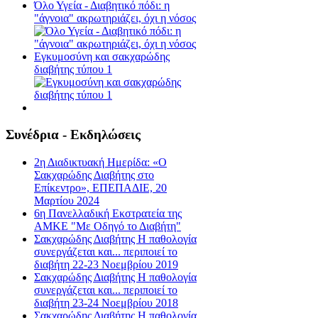
Όλο Υγεία - Διαβητικό πόδι: η
"άγνοια" ακρωτηριάζει, όχι η νόσος
Εγκυμοσύνη και σακχαρώδης
διαβήτης τύπου 1
Συνέδρια - Εκδηλώσεις
2η Διαδικτυακή Ημερίδα: «Ο
Σακχαρώδης Διαβήτης στο
Επίκεντρο», ΕΠΕΠΑΔΙΕ, 20
Μαρτίου 2024
6η Πανελλαδική Εκστρατεία της
ΑΜΚΕ "Με Οδηγό το Διαβήτη"
Σακχαρώδης Διαβήτης Η παθολογία
συνεργάζεται και... περιποιεί το
διαβήτη 22-23 Νοεμβρίου 2019
Σακχαρώδης Διαβήτης Η παθολογία
συνεργάζεται και... περιποιεί το
διαβήτη 23-24 Νοεμβρίου 2018
Σακχαρώδης Διαβήτης Η παθολογία