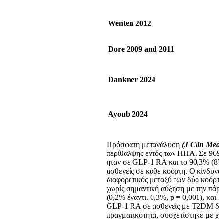
Wenten 2012
Dore 2009 and 2011
Dankner 2024
Ayoub 2024
Πρόσφατη μετανάλυση
(
J
Clin
Me
περίθαλψης εντός των ΗΠΑ. Σε 969
ήταν σε GLP-1 RA και το 90,3% (87
ασθενείς σε κάθε κοόρτη. Ο κίνδυν
διαφορετικός μεταξύ των δύο κοόρτω
χωρίς σημαντική αύξηση με την πάρο
(0,2% έναντι. 0,3%, p = 0,001), κα
GLP-1 RA σε ασθενείς με T2DM δεν
πραγματικότητα, συσχετίστηκε με χ