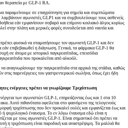
βαν θεραπεία με GLP-1 RA.
ς να παραμείνουμε σε επαγρύπνηση για σημεία και συμπτώματα
ου λαμβάνουν αγωνιστές GLP1 και να συμβουλεύουμε τους ασθενείς
βοήθεια εάν εμφανίσουν σοβαρό και επίμονο κοιλιακό άλγος κυρίως
λεί στην πλάτη και μερικές φορές συνοδεύεται από ναυτία και
 πρέπει φυσικά να σταματήσουμε τον αγωνιστή GLP-1 και δεν
α εάν επιβεβαιωθεί η διάγνωση. Γενικά, τα φάρμακα GLP-1 θα
σοχή σε άτομα με ιστορικό παγκρεατίτιδας, επεισόδια
αγκρεατίτιδα που προκαλείται από αλκοόλ.
να αναγνωρίσουμε την παγκρεατίτιδα στα αρχικά της στάδια, καθώς
ν στις παρενέργειες του γαστρεντερικού σωλήνα, όπως έχει ήδη
ητες ενέργειες πρέπει να γνωρίζουμε
Τριχόπτωση
ενέργεια των αγωνιστών GLP-1, επηρεάζοντας έως και 1 στα 10
ακα. Αυτό πιθανότατα οφείλεται στο φαινόμενο της τελογενούς
 μορφή τριχόπτωσης που δεν προκαλεί ουλές και εμφανίζεται έως και
ό ή ψυχολογικό έναυσμα. Το εν λόγω έναυσμα εδώ είναι η
ίζεται με τους αγωνιστές GLP-1. Είναι σημαντικό ότι πρέπει να
υτή η τριχόπτωση είναι παροδική και αναστρέψιμη. Τα μαλλιά θα