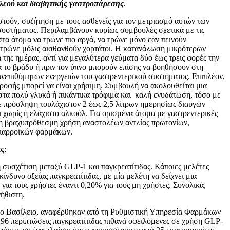
ιλεού και διαβητικής γαστροπάρεσης.
στούν, συζήτηση με τους ασθενείς για τον μετριασμό αυτών των
συστήματος. Περιλαμβάνουν κυρίως συμβουλές σχετικά με τις
στα άτομα να τρώνε πιο αργά, να τρώνε μόνο εάν πεινούν
 τρώνε μόλις αισθανθούν χορτάτοι. Η κατανάλωση μικρότερων
 της ημέρας, αντί για μεγαλύτερα γεύματα δύο έως τρεις φορές την
 το βράδυ ή πριν τον ύπνο μπορούν επίσης να βοηθήσουν στη
ανεπιθύμητων ενεργειών του γαστρεντερικού συστήματος. Επιπλέον,
τροφής μπορεί να είναι χρήσιμη. Συμβουλή να ακολουθείται μια
στα πολύ γλυκά ή πικάντικα τρόφιμα και καλή ενυδάτωση, τόσο με
με πρόσληψη τουλάχιστον 2 έως 2,5 λίτρων ημερησίως διαυγών
ι χωρίς ή ελάχιστο αλκοόλ. Για ορισμένα άτομα με γαστρεντερικές
ι η βραχυπρόθεσμη χρήση αναστολέων αντλίας πρωτονίων,
ιδιαρροϊκών φαρμάκων.
ας
;
τή συσχέτιση μεταξύ GLP-1 και παγκρεατίτιδας. Κάποιες μελέτες
νδυνο οξείας παγκρεατίτιδας, με μία μελέτη να δείχνει μια
για τους χρήστες έναντι 0,20% για τους μη χρήστες. Συνολικά,
νήθιστη.
ο Βασίλειο, αναφέρθηκαν από τη Ρυθμιστική Υπηρεσία Φαρμάκων
96 περιπτώσεις παγκρεατίτιδας πιθανά οφειλόμενες σε χρήση GLP-