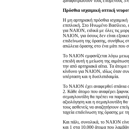
ξαναφυτρώσουν τους επόμενους 3-6
Πρόσθια ισχαιμική οπτική νευρο
Η μη αρτηριακή πρόσθια ισχαιμική
επιπλοκή. Στο Ηνωμένο Βασίλειο, 
για NAION, ειδικά με όλες τις μορ
NAION, για όσους δεν είναι εξοικε
επιδείνωση της όρασης, συνήθως σ
απώλεια όρασης στο ένα μάτι που 
Το NAION εμφανίζεται λόγω μειωμέ
επειδή αυτή η μείωση της αιμάτωση
την από αρτηριακά αίτια. Τα άτομα
κίνδυνο για NAION, ιδίως όταν συν
υπέρταση και η δυσλιπιδαιμία.
Το NAION έχει αναφερθεί σπάνια σ
2. Κάθε άτομο που αναφέρει ξαφνι
σεμαγλουτίδη θα πρέπει να παραπέμ
αξιολόγηση και η σεμαγλουτίδη θα 
τους ασθενείς να αναζητήσουν επεί
ταχεία επιδείνωση της όρασης με τ
Και πάλι, συνολικά, το NAION είνα
και 1 στα 10.000 άτομα που λαμβάν