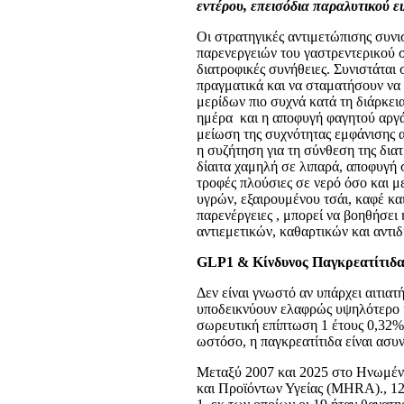
εντέρου
, επεισόδια παραλυτικού ε
Οι στρατηγικές αντιμετώπισης συνι
παρενεργειών του γαστρεντερικού 
διατροφικές συνήθειες. Συνιστάται 
πραγματικά και να σταματήσουν να
μερίδων πιο συχνά κατά τη διάρκεια
ημέρα και η αποφυγή φαγητού αργά
μείωση της συχνότητας εμφάνισης 
η συζήτηση για τη σύνθεση της δια
δίαιτα χαμηλή σε λιπαρά, αποφυγή 
τροφές πλούσιες σε νερό όσο και 
υγρών, εξαιρουμένου τσάι, καφέ κα
παρενέργειες , μπορεί να βοηθήσε
αντιεμετικών, καθαρτικών και αντ
GLP
1 & Κίνδυνος Παγκρεατίτιδ
Δεν είναι γνωστό αν υπάρχει αιτια
υποδεικνύουν ελαφρώς υψηλότερο κί
σωρευτική επίπτωση 1 έτους 0,32% 
ωστόσο, η παγκρεατίτιδα είναι ασυ
Μεταξύ 2007 και 2025 στο Ηνωμέν
και Προϊόντων Υγείας (MHRA)., 12