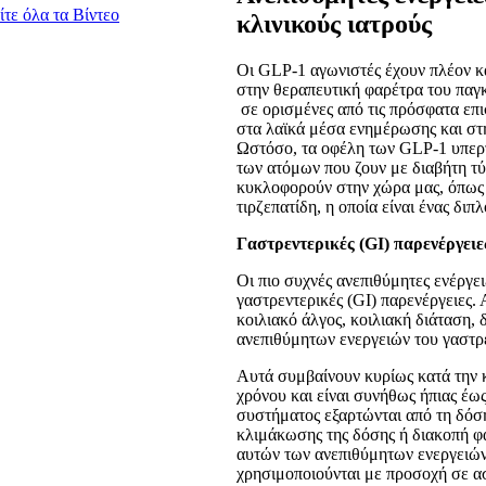
ίτε όλα τα Βίντεο
κλινικούς ιατρούς
Οι GLP-1 αγωνιστές έχουν πλέον κ
στην θεραπευτική φαρέτρα του παγ
σε ορισμένες από τις πρόσφατα επι
στα λαϊκά μέσα ενημέρωσης και στη
Ωστόσο, τα οφέλη των GLP-1 υπερ
των ατόμων που ζουν με διαβήτη τ
κυκλοφορούν στην χώρα μας, όπως 
τιρζεπατίδη, η οποία είναι ένας δι
Γαστρεντερικές (
GI
) παρενέργειε
Οι πιο συχνές ανεπιθύμητες ενέργε
γαστρεντερικές (GI) παρενέργειες. 
κοιλιακό άλγος, κοιλιακή διάταση
ανεπιθύμητων ενεργειών του γαστρ
Αυτά συμβαίνουν κυρίως κατά την 
χρόνου και είναι συνήθως ήπιας έω
συστήματος εξαρτώνται από τη δόσ
κλιμάκωσης της δόσης ή διακοπή φ
αυτών των ανεπιθύμητων ενεργειών
χρησιμοποιούνται με προσοχή σε α