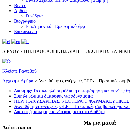
Βίντεο Σχετικά Με Τον Σακχαρώδη Διαβήτη
Βιντεο
Αρθρα
Συνέδρια
Βιογραφικο
Επιστημονικό - Ερευνητικό έργο
Επικοινωνια
ΔΙΕΥΘΥΝΤΗΣ ΠΑΘΟΛΟΓΙΚΗΣ-ΔΙΑΒΗΤΟΛΟΓΙΚΗΣ ΚΛΙΝΙΚ
Κλείστε Ραντεβού
Αρχική
>
Αρθρα
>
Ανεπιθύμητες ενέργειες GLP-1: Πρακτικές συμβο
Διαβήτης: Τα σιωπηλά σημάδια, η αυτομέτρηση και οι νέες θε
Συμπληρώματα διατροφής για αδυνάτισμα
ΠΕΡΙ ΠΑΧΥΣΑΡΚΙΑΣ, ΝΕΟΤΕΡΑ… ΦΑΡΜΑΚΕΥΤΙΚΕΣ 
Ανεπιθύμητες ενέργειες GLP-1: Πρακτικές συμβουλές για κλι
Διατροφή, άσκηση και νέα φάρμακα στο Διαβήτη
Με μια ματιά
Δείτε ακόμα