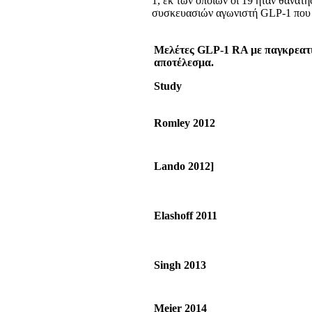
1, εκ των οποίων οι 19 ήταν θανατ
συσκευασιών αγωνιστή GLP-1 που δ
Μελέτες
GLP
-1
RA
με παγκρεατ
αποτέλεσμα.
Study
Romley 2012
Lando 2012]
Elashoff 2011
Singh 2013
Meier 2014