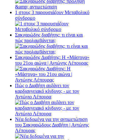
1 στους 3 παρουσιάζουν Μεταβολικό
σύνδρομο
Σακχαρώδης διαβήτης: τι είναι και
πώς προλαμβάνεται;
Σακχαρώδης Διαβήτης: Η «Μάστιγα»
του 21ου αιώνα | Αντώνης Λέπουρας
Πώς ο Διαβήτη αυξάνει τον
καρδιαγγειακό κίνδυνο; - με τον
Αντώνιο Λέπουρα
Νέα δεδομένα για την αντιμετώπιση
του Σακχαρώδους Διαβήτη | Αντώνης
Λέπουρας