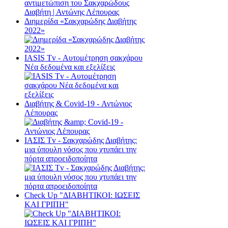
Διημερίδα «Σακχαρώδης Διαβήτης
2022»
ΙΑSΙS Tv - Αυτομέτρηση σακχάρου
Νέα δεδομένα και εξελίξεις
Διαβήτης & Cοvid-19 - Αντώνιος
Λέπουρας
ΙΑΣΙΣ Tv - Σακχαρώδης Διαβήτης:
μια ύπουλη νόσος που χτυπάει την
πόρτα απροειδοποίητα
Check Up "ΔΙΑΒΗΤΙΚΟΙ: ΙΩΣΕΙΣ
ΚΑΙ ΓΡΙΠΗ"