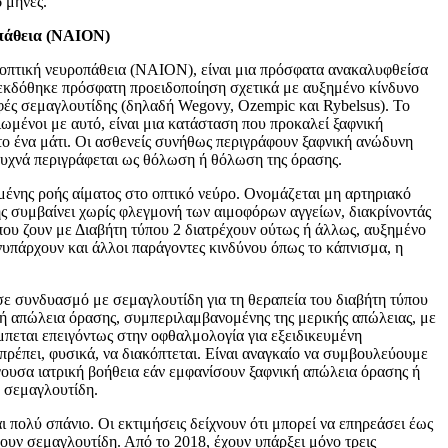
 μήνες.
πάθεια
(
NAION
)
 οπτική νευροπάθεια (NAION), είναι μια πρόσφατα ανακαλυφθείσα
εκδόθηκε πρόσφατη προειδοποίηση σχετικά με αυξημένο κίνδυνο
φές σεμαγλουτίδης (δηλαδή Wegovy, Ozempic και Rybelsus). Το
ιωμένοι με αυτό, είναι μια κατάσταση που προκαλεί ξαφνική
το ένα μάτι. Οι ασθενείς συνήθως περιγράφουν ξαφνική ανώδυνη
συχνά περιγράφεται ως θόλωση ή θόλωση της όρασης.
νης ροής αίματος στο οπτικό νεύρο. Ονομάζεται μη αρτηριακό
ς συμβαίνει χωρίς φλεγμονή των αιμοφόρων αγγείων, διακρίνοντάς
 που ζουν με Διαβήτη τύπου 2 διατρέχουν ούτως ή άλλως, αυξημένο
υπάρχουν και άλλοι παράγοντες κινδύνου όπως το κάπνισμα, η
ε συνδυασμό με σεμαγλουτίδη για τη θεραπεία του διαβήτη τύπου
κή απώλεια όρασης, συμπεριλαμβανομένης της μερικής απώλειας, με
πεται επειγόντως στην οφθαλμολογία για εξειδικευμένη
πρέπει, φυσικά, να διακόπτεται. Είναι αναγκαίο να συμβουλεύουμε
γουσα ιατρική βοήθεια εάν εμφανίσουν ξαφνική απώλεια όρασης ή
η σεμαγλουτίδη.
ι πολύ σπάνιο. Οι εκτιμήσεις δείχνουν ότι μπορεί να επηρεάσει έως
ουν σεμαγλουτίδη. Από το 2018, έχουν υπάρξει μόνο τρεις