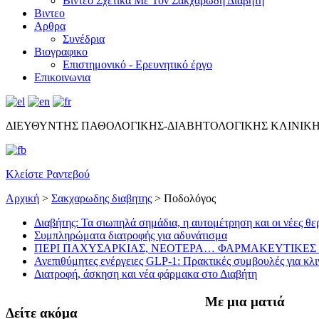
Βίντεο Σχετικά Με Τον Σακχαρώδη Διαβήτη
Βιντεο
Αρθρα
Συνέδρια
Βιογραφικο
Επιστημονικό - Ερευνητικό έργο
Επικοινωνια
ΔΙΕΥΘΥΝΤΗΣ ΠΑΘΟΛΟΓΙΚΗΣ-ΔΙΑΒΗΤΟΛΟΓΙΚΗΣ ΚΛΙΝΙΚ
Κλείστε Ραντεβού
Αρχική
>
Σακχαρωδης διαβητης
>
Ποδολόγος
Διαβήτης: Τα σιωπηλά σημάδια, η αυτομέτρηση και οι νέες θε
Συμπληρώματα διατροφής για αδυνάτισμα
ΠΕΡΙ ΠΑΧΥΣΑΡΚΙΑΣ, ΝΕΟΤΕΡΑ… ΦΑΡΜΑΚΕΥΤΙΚΕΣ 
Ανεπιθύμητες ενέργειες GLP-1: Πρακτικές συμβουλές για κλι
Διατροφή, άσκηση και νέα φάρμακα στο Διαβήτη
Με μια ματιά
Δείτε ακόμα