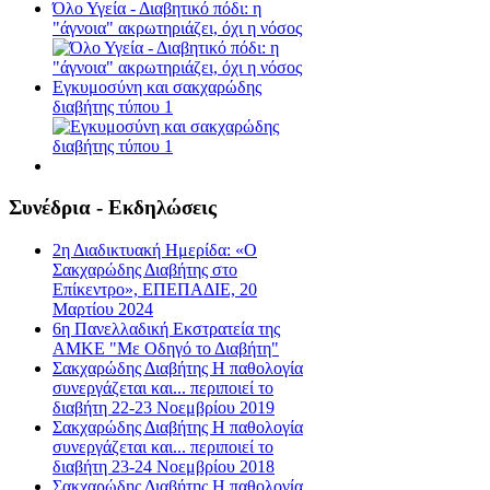
Όλο Υγεία - Διαβητικό πόδι: η
"άγνοια" ακρωτηριάζει, όχι η νόσος
Εγκυμοσύνη και σακχαρώδης
διαβήτης τύπου 1
Συνέδρια - Εκδηλώσεις
2η Διαδικτυακή Ημερίδα: «Ο
Σακχαρώδης Διαβήτης στο
Επίκεντρο», ΕΠΕΠΑΔΙΕ, 20
Μαρτίου 2024
6η Πανελλαδική Εκστρατεία της
ΑΜΚΕ "Με Οδηγό το Διαβήτη"
Σακχαρώδης Διαβήτης Η παθολογία
συνεργάζεται και... περιποιεί το
διαβήτη 22-23 Νοεμβρίου 2019
Σακχαρώδης Διαβήτης Η παθολογία
συνεργάζεται και... περιποιεί το
διαβήτη 23-24 Νοεμβρίου 2018
Σακχαρώδης Διαβήτης Η παθολογία