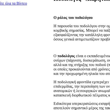
ίτε όλα τα Βίντεο
O ρόλος του ποδολόγου
Η παρουσία του ποδολόγου στην ομ
κομβικής σημασίας. Μπορεί να παίξ
εξασφαλίζοντας την κατάλληλη φρον
όσους γενικά αντιμετωπίζουν προβ
Ο
ποδολόγος
είναι ο εκπαιδευμένος
ονύχων (πάχυνση, δυσκεράτωση, ονυ
αλλά και της στήριξης του ποδιού (
οι οποίες προκαλούνται από χρόνιες
και την προχωρημένη ηλικία του ατ
Η ποδολογική φροντίδα εμπεριέχει 
επιδερμίδας, την περιποίηση των 
ανατομικών ή λειτουργικών ανωμαλ
κατασκευή διορθωτικού πέλματος κ
Ειδικότερα υπερκερατώσεις-εισφρή
αποτελούν σημαντικό μέρος της τακτ