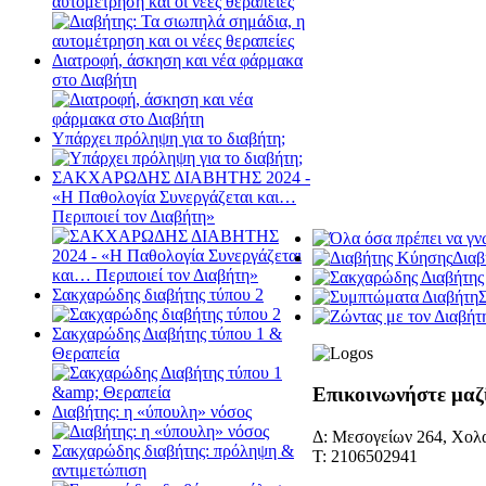
αυτομέτρηση και οι νέες θεραπείες
Διατροφή, άσκηση και νέα φάρμακα
στο Διαβήτη
Υπάρχει πρόληψη για το διαβήτη;
ΣΑΚΧΑΡΩΔΗΣ ΔΙΑΒΗΤΗΣ 2024 -
«Η Παθολογία Συνεργάζεται και…
Περιποιεί τον Διαβήτη»
Διαβ
Σακχαρώδης διαβήτης τύπου 2
Σακχαρώδης Διαβήτης τύπου 1 &
Θεραπεία
Επικοινωνήστε μαζ
Διαβήτης: η «ύπουλη» νόσος
Δ: Μεσογείων 264, Χολα
Σακχαρώδης διαβήτης: πρόληψη &
Τ: 2106502941
αντιμετώπιση