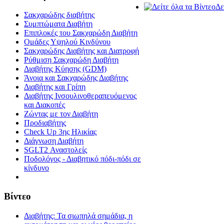
Δε
Σακχαρώδης διαβήτης
Συμπτώματα Διαβήτη
Επιπλοκές του Σακχαρώδη Διαβήτη
Oμάδες Υψηλού Κινδύνου
Σακχαρώδης Διαβήτης και Διατροφή
Ρύθμιση Σακχαρώδη Διαβήτη
Διαβήτης Κύησης (GDM)
Άνοια και Σακχαρώδης Διαβήτης
Διαβήτης και Γρίπη
Διαβήτης Ινσουλινοθεραπευόμενος
και Διακοπές
Ζώντας με τον Διαβήτη
Προδιαβήτης
Check Up 3ης Ηλικίας
Διάγνωση Διαβήτη
SGLT2 Αναστολείς
Ποδολόγος - Διαβητικό πόδι-πόδι σε
κίνδυνο
Βίντεο
Διαβήτης: Τα σιωπηλά σημάδια, η