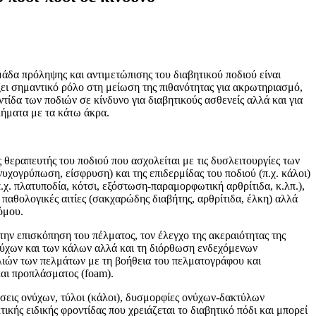
άδα πρόληψης και αντιμετώπισης του διαβητικού ποδιού είναι
ει σημαντικό ρόλο στη μείωση της πιθανότητας για ακρωτηριασμό,
τίδα των ποδιών σε κίνδυνο για διαβητικούς ασθενείς αλλά και για
λήματα με τα κάτω άκρα.
 θεραπευτής του ποδιού που ασχολείται με τις δυσλειτουργίες των
χογρύπωση, είσφρυση) και της επιδερμίδας του ποδιού (π.χ. κάλοι)
π.χ. πλατυποδία, κότσι, εξόστωση-παραμορφωτική αρθρίτιδα, κ.λπ.),
 παθολογικές αιτίες (σακχαρώδης διαβήτης, αρθρίτιδα, έλκη) αλλά
όμου.
την επισκόπηση του πέλματος, τον έλεγχο της ακεραιότητας της
ονύχων και των κάλων αλλά και τη διόρθωση ενδεχόμενων
ιών των πελμάτων με τη βοήθεια του πελματογράφου και
αι προπλάσματος (foam).
σεις ονύχων, τύλοι (κάλοι), δυσμορφίες ονύχων-δακτύλων
ικής ειδικής φροντίδας που χρειάζεται το διαβητικό πόδι και μπορεί