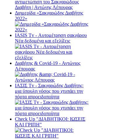
Διημερίδα «Σακχαρώδης Διαβήτης
2022»
ΙΑSΙS Tv - Αυτομέτρηση σακχάρου
Νέα δεδομένα και εξελίξεις
Διαβήτης & Cοvid-19 - Αντώνιος
Λέπουρας
ΙΑΣΙΣ Tv - Σακχαρώδης Διαβήτης:
μια ύπουλη νόσος που χτυπάει την
πόρτα απροειδοποίητα
Check Up "ΔΙΑΒΗΤΙΚΟΙ: ΙΩΣΕΙΣ
ΚΑΙ ΓΡΙΠΗ"