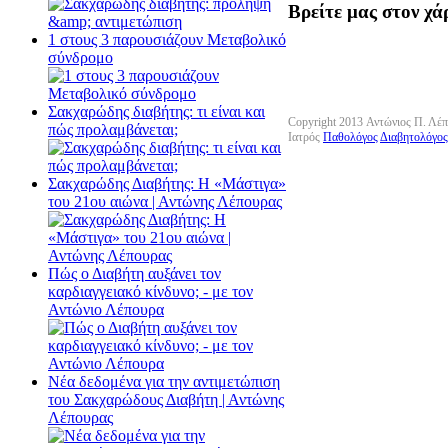
Βρείτε μας στον χά
1 στους 3 παρουσιάζουν Μεταβολικό
σύνδρομο
Σακχαρώδης διαβήτης: τι είναι και
Copyright 2013 Αντώνιος Π. Λέ
πώς προλαμβάνεται;
Ιατρός
Παθολόγος
Διαβητολόγος
Σακχαρώδης Διαβήτης: Η «Μάστιγα»
του 21ου αιώνα | Αντώνης Λέπουρας
Πώς ο Διαβήτη αυξάνει τον
καρδιαγγειακό κίνδυνο; - με τον
Αντώνιο Λέπουρα
Νέα δεδομένα για την αντιμετώπιση
του Σακχαρώδους Διαβήτη | Αντώνης
Λέπουρας