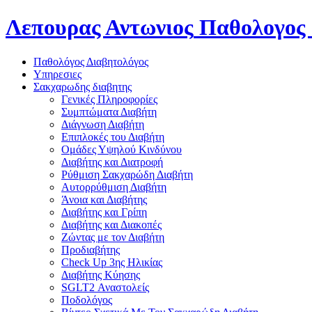
Λεπουρας Αντωνιος
Παθολογος 
Παθολόγος Διαβητολόγος
Υπηρεσιες
Σακχαρωδης διαβητης
Γενικές Πληροφορίες
Συμπτώματα Διαβήτη
Διάγνωση Διαβήτη
Επιπλοκές του Διαβήτη
Oμάδες Υψηλού Κινδύνου
Διαβήτης και Διατροφή
Ρύθμιση Σακχαρώδη Διαβήτη
Αυτορρύθμιση Διαβήτη
Άνοια και Διαβήτης
Διαβήτης και Γρίπη
Διαβήτης και Διακοπές
Ζώντας με τον Διαβήτη
Προδιαβήτης
Check Up 3ης Ηλικίας
Διαβήτης Κύησης
SGLT2 Αναστολείς
Ποδολόγος