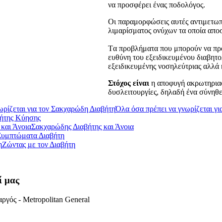
να προσφέρει ένας ποδολόγος.
Οι παραμορφώσεις αυτές αντιμετωπί
λιμαρίσματος ονύχων τα οποία αποσ
Tα προβλήματα που μπορούν να προ
ευθύνη του εξειδικευμένου διαβητο
εξειδικευμένης νοσηλεύτριας αλλά 
Στόχος είναι
η αποφυγή ακρωτηριασ
δυσλειτουργίες, δηλαδή ένα σύνηθε
Όλα όσα πρέπει να γνωρίζεται γ
ήτης Κύησης
Σακχαρώδης Διαβήτης και Άνοια
Συμπτώματα Διαβήτη
Ζώντας με τον Διαβήτη
ί μας
ργός - Metropolitan General