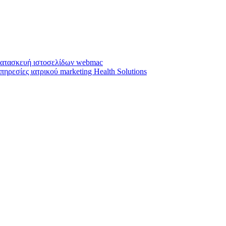
ατασκευή ιστοσελίδων webmac
πηρεσίες ιατρικού marketing Health Solutions