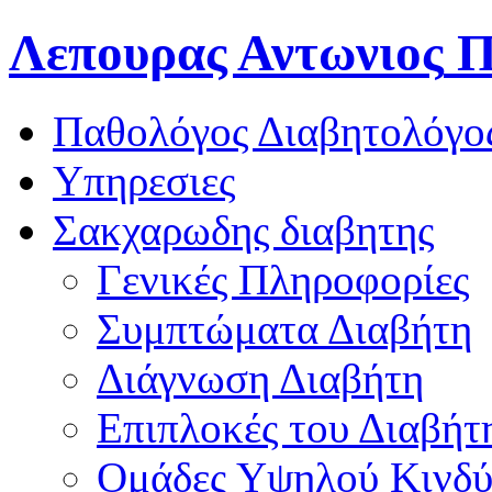
Λεπουρας Αντωνιος
Π
Παθολόγος Διαβητολόγο
Υπηρεσιες
Σακχαρωδης διαβητης
Γενικές Πληροφορίες
Συμπτώματα Διαβήτη
Διάγνωση Διαβήτη
Επιπλοκές του Διαβήτ
Oμάδες Υψηλού Κινδ