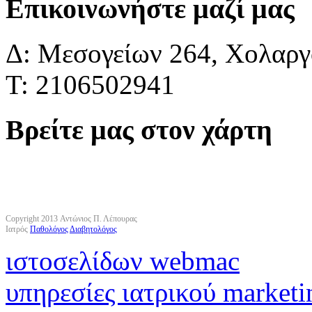
Επικοινωνήστε μαζί μας
Δ: Μεσογείων 264, Χολαργό
Τ: 2106502941
Βρείτε μας στον χάρτη
Copyright 2013 Αντώνιος Π. Λέπουρας
Ιατρός
Παθολόγος
Διαβητολόγος
ιστοσελίδων webmac
υπηρεσίες ιατρικού marketi