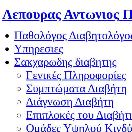
Λεπουρας Αντωνιος
Π
Παθολόγος Διαβητολόγο
Υπηρεσιες
Σακχαρωδης διαβητης
Γενικές Πληροφορίες
Συμπτώματα Διαβήτη
Διάγνωση Διαβήτη
Επιπλοκές του Διαβήτ
Oμάδες Υψηλού Κινδ