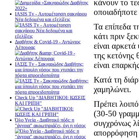
κάνουν το τε
οποιαδήποτε
ΙΑSΙS Tv - Αυτομέτρηση σακχάρου
Νέα δεδομένα και εξελίξεις
Τα επίπεδα τ
κάτι πριν ξεκ
Διαβήτης & Cοvid-19 - Αντώνιος
είναι αρκετά
Λέπουρας
της κετόνης θ
είναι επαρκή
ΙΑΣΙΣ Tv - Σακχαρώδης Διαβήτης:
μια ύπουλη νόσος που χτυπάει την
πόρτα απροειδοποίητα
Κατά τη διάρ
χαμηλώνει.
Check Up "ΔΙΑΒΗΤΙΚΟΙ: ΙΩΣΕΙΣ
Πρέπει λοιπό
ΚΑΙ ΓΡΙΠΗ"
(30-50 γραμμ
Όλο Υγεία - Διαβητικό πόδι: η
συγχρόνως λί
"άγνοια" ακρωτηριάζει, όχι η νόσος
απορρόφηση 