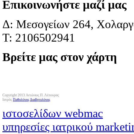
Επικοινωνήστε μαζί μας
Δ: Μεσογείων 264, Χολαργό
Τ: 2106502941
Βρείτε μας στον χάρτη
Copyright 2013 Αντώνιος Π. Λέπουρας
Ιατρός
Παθολόγος
Διαβητολόγος
ιστοσελίδων webmac
υπηρεσίες ιατρικού marketi