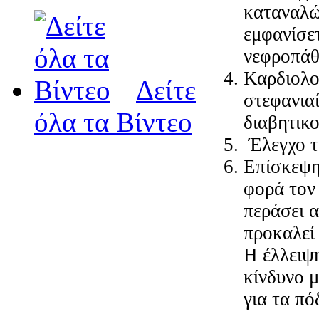
καταναλών
εμφανίσε
νεφροπάθ
Καρδιολο
Δείτε
στεφανιαί
όλα τα Βίντεο
διαβητικο
Έλεγχο τ
Επίσκεψη 
φορά τον 
περάσει 
προκαλεί 
Η έλλειψ
κίνδυνο 
για τα πό