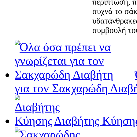
περίπτωση, π
συχνά το σά
υδατάνθρακες
συμβουλή το
για τον Σακχαρώδη Διαβ
Διαβήτης Κύηση