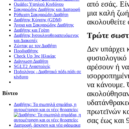
από εσάς. Είν
Oμάδες Υψηλού Κινδύνου
Σακχαρώδης Διαβήτης και Διατροφή
μια καλή ζωή
Ρύθμιση Σακχαρώδη Διαβήτη
Διαβήτης Κύησης (GDM)
ακολουθείτε 
Άνοια και Σακχαρώδης Διαβήτης
Διαβήτης και Γρίπη
Τρώτε σωστ
Διαβήτης Ινσουλινοθεραπευόμενος
και Διακοπές
Ζώντας με τον Διαβήτη
Δεν υπάρχει 
Προδιαβήτης
φυσιολογικό 
Check Up 3ης Ηλικίας
Διάγνωση Διαβήτη
αρέσουν ή να
SGLT2 Αναστολείς
Ποδολόγος - Διαβητικό πόδι-πόδι σε
ισορροπημένη
κίνδυνο
να κάνουμε. 
ακολούθησαν 
Βίντεο
υδατάνθρακες
Διαβήτης: Τα σιωπηλά σημάδια, η
πρωτεïνών κα
αυτομέτρηση και οι νέες θεραπείες
σας έως και 
Διατροφή, άσκηση και νέα φάρμακα