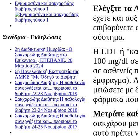
Εγκυμοσύνη και σακχαρώδης
Ελέγξτε τα 
διαβήτης τύπου 1
έχετε και αυξ
επιβαρύνετε 
σύστημα.
Συνέδρια - Εκδηλώσεις
2η Διαδικτυακή Ημερίδα: «Ο
Η LDL ή "κακ
Σακχαρώδης Διαβήτης στο
100 mg/dl σε
Επίκεντρο», ΕΠΕΠΑΔΙΕ, 20
Μαρτίου 2024
σε ασθενείς 
6η Πανελλαδική Εκστρατεία της
ΑΜΚΕ "Με Οδηγό το Διαβήτη"
έμφραγμα). Αν
Σακχαρώδης Διαβήτης Η παθολογία
μειώσετε με 
συνεργάζεται και... περιποιεί το
διαβήτη 22-23 Νοεμβρίου 2019
φάρμακα που 
Σακχαρώδης Διαβήτης Η παθολογία
συνεργάζεται και... περιποιεί το
διαβήτη 23-24 Νοεμβρίου 2018
Μετράτε καθ
Σακχαρώδης Διαβήτης Η παθολογία
σακχάρου μετ
συνεργάζεται και... περιποιεί το
διαβήτη 24-25 Νοεμβρίου 2017
αυτό πρέπει 