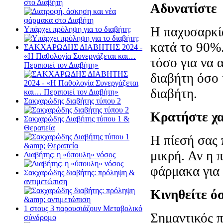
στο Διαβήτη
Αδυνατίστε
Η παχυσαρκία
Υπάρχει πρόληψη για το διαβήτη;
κατά το 90%.
ΣΑΚΧΑΡΩΔΗΣ ΔΙΑΒΗΤΗΣ 2024 -
«Η Παθολογία Συνεργάζεται και…
τόσο για να 
Περιποιεί τον Διαβήτη»
διαβήτη όσο κ
διαβήτη.
Σακχαρώδης διαβήτης τύπου 2
Κρατήστε χα
Σακχαρώδης Διαβήτης τύπου 1 &
Θεραπεία
Η πίεσή σας 
μικρή. Αν η 
Διαβήτης: η «ύπουλη» νόσος
φάρμακα για 
Σακχαρώδης διαβήτης: πρόληψη &
αντιμετώπιση
Κινηθείτε ό
1 στους 3 παρουσιάζουν Μεταβολικό
Σημαντικός π
σύνδρομο