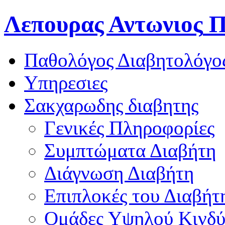
Λεπουρας Αντωνιος
Π
Παθολόγος Διαβητολόγο
Υπηρεσιες
Σακχαρωδης διαβητης
Γενικές Πληροφορίες
Συμπτώματα Διαβήτη
Διάγνωση Διαβήτη
Επιπλοκές του Διαβήτ
Oμάδες Υψηλού Κινδ