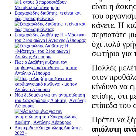
είναι η άσκη
Σακχαρώδης διαβήτης: τι είναι και
του οργανισμ
πώς προλαμβάνεται;
κάνετε. Η κα
περπατάτε μι
Σακχαρώδης Διαβήτης: Η «Μάστιγα»
του 21ου αιώνα | Αντώνης Λέπουρας
όχι πολύ γρή
σωτήριο για 
Πώς ο Διαβήτη αυξάνει τον
Πολλές μελέτ
καρδιαγγειακό κίνδυνο; - με τον
Αντώνιο Λέπουρα
στον προθάλ
κίνδυνο να ε
επίσης, ότι 
Νέα δεδομένα για την αντιμετώπιση
του Σακχαρώδους Διαβήτη | Αντώνης
επίπεδα του 
Λέπουρας
Πρέπει να ξέ
απόλυτη ανά
Διημερίδα «Σακχαρώδης Διαβήτης
2022»