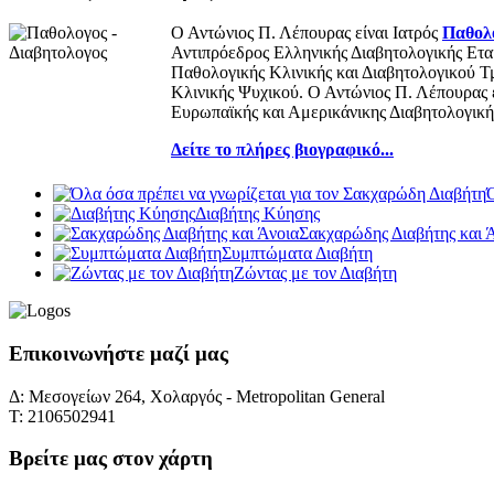
Ο Αντώνιος Π. Λέπουρας είναι Ιατρός
Παθολό
Αντιπρόεδρος Ελληνικής Διαβητολογικής Εται
Παθολογικής Κλινικής και Διαβητολογικού 
Κλινικής Ψυχικού. Ο Αντώνιος Π. Λέπουρας ε
Ευρωπαϊκής και Αμερικάνικης Διαβητολογικής
Δείτε το πλήρες βιογραφικό...
Ό
Διαβήτης Κύησης
Σακχαρώδης Διαβήτης και 
Συμπτώματα Διαβήτη
Ζώντας με τον Διαβήτη
Επικοινωνήστε μαζί μας
Δ: Μεσογείων 264, Χολαργός - Metropolitan General
Τ: 2106502941
Βρείτε μας στον χάρτη