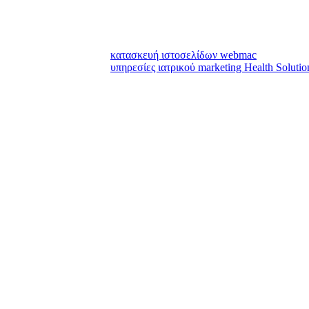
κατασκευή ιστοσελίδων webmac
υπηρεσίες ιατρικού marketing Health Solutio