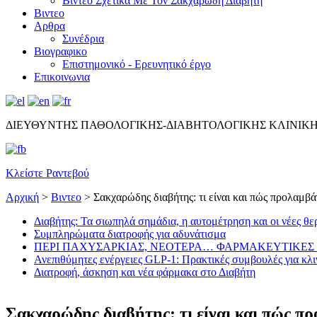
Βίντεο Σχετικά Με Τον Σακχαρώδη Διαβήτη
Βιντεο
Αρθρα
Συνέδρια
Βιογραφικο
Επιστημονικό - Ερευνητικό έργο
Επικοινωνια
ΔΙΕΥΘΥΝΤΗΣ ΠΑΘΟΛΟΓΙΚΗΣ-ΔΙΑΒΗΤΟΛΟΓΙΚΗΣ ΚΛΙΝΙΚ
Κλείστε Ραντεβού
Αρχική
>
Βιντεο
>
Σακχαρώδης διαβήτης: τι είναι και πώς προλαμβά
Διαβήτης: Τα σιωπηλά σημάδια, η αυτομέτρηση και οι νέες θε
Συμπληρώματα διατροφής για αδυνάτισμα
ΠΕΡΙ ΠΑΧΥΣΑΡΚΙΑΣ, ΝΕΟΤΕΡΑ… ΦΑΡΜΑΚΕΥΤΙΚΕΣ 
Ανεπιθύμητες ενέργειες GLP-1: Πρακτικές συμβουλές για κλι
Διατροφή, άσκηση και νέα φάρμακα στο Διαβήτη
Σακχαρώδης διαβήτης: τι είναι και πώς πρ