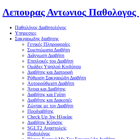
Λεπουρας Αντωνιος
Παθολογος 
Παθολόγος Διαβητολόγος
Υπηρεσιες
Σακχαρωδης διαβητης
Γενικές Πληροφορίες
Συμπτώματα Διαβήτη
Διάγνωση Διαβήτη
Επιπλοκές του Διαβήτη
Oμάδες Υψηλού Κινδύνου
Διαβήτης και Διατροφή
Ρύθμιση Σακχαρώδη Διαβήτη
Αυτορρύθμιση Διαβήτη
Άνοια και Διαβήτης
Διαβήτης και Γρίπη
Διαβήτης και Διακοπές
Ζώντας με τον Διαβήτη
Προδιαβήτης
Check Up 3ης Ηλικίας
Διαβήτης Κύησης
SGLT2 Αναστολείς
Ποδολόγος