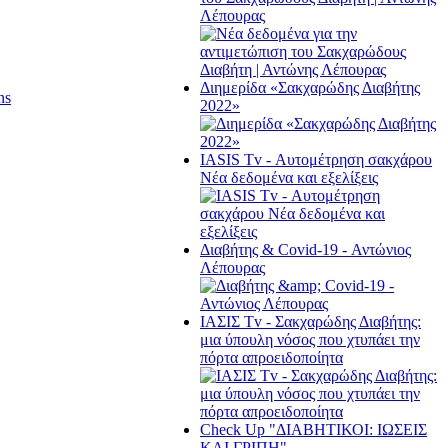
Λέπουρας
Διημερίδα «Σακχαρώδης Διαβήτης
ns
2022»
ΙΑSΙS Tv - Αυτομέτρηση σακχάρου
Νέα δεδομένα και εξελίξεις
Διαβήτης & Cοvid-19 - Αντώνιος
Λέπουρας
ΙΑΣΙΣ Tv - Σακχαρώδης Διαβήτης:
μια ύπουλη νόσος που χτυπάει την
πόρτα απροειδοποίητα
Check Up "ΔΙΑΒΗΤΙΚΟΙ: ΙΩΣΕΙΣ
ΚΑΙ ΓΡΙΠΗ"