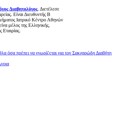
γος Διαβητολόγος
. Διετέλεσε
ρείας. Είναι Διευθυντής Β
Τμήματος Ιατρικό Κέντρο Αθηνών
ίνα μέλος της Ελληνικής,
 Εταιρίας.
λα όσα πρέπει να γνωρίζεται για τον Σακχαρώδη Διαβήτη
Άνοια