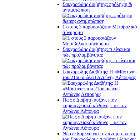
Σακχαρώδης διαβήτης: πρόληψη &
αντιμετώπιση
1 στους 3 παρουσιάζουν Μεταβολικό
σύνδρομο
Σακχαρώδης διαβήτης: τι είναι και
πώς προλαμβάνεται;
Σακχαρώδης Διαβήτης: Η «Μάστιγα»
του 21ου αιώνα | Αντώνης Λέπουρας
Πώς ο Διαβήτη αυξάνει τον
καρδιαγγειακό κίνδυνο; - με τον
Αντώνιο Λέπουρα
Νέα δεδομένα για την αντιμετώπιση
του Σακχαρώδους Διαβήτη | Αντώνης