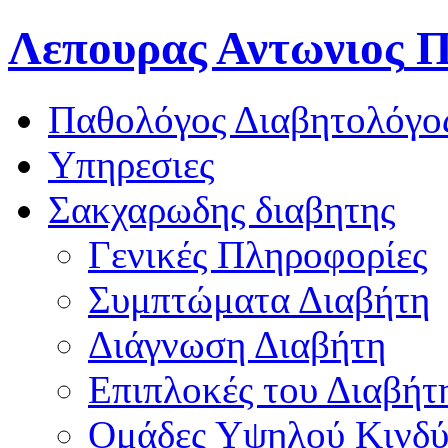
Λεπουρας Αντωνιος
Π
Παθολόγος Διαβητολόγο
Υπηρεσιες
Σακχαρωδης διαβητης
Γενικές Πληροφορίες
Συμπτώματα Διαβήτη
Διάγνωση Διαβήτη
Επιπλοκές του Διαβήτ
Oμάδες Υψηλού Κινδ