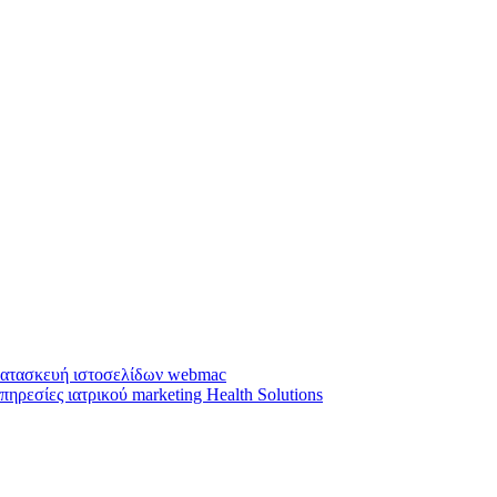
ατασκευή ιστοσελίδων webmac
πηρεσίες ιατρικού marketing Health Solutions