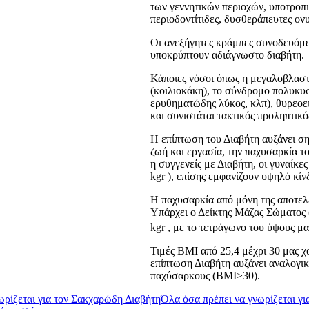
των γεννητικών περιοχών, υποτροπι
περιοδοντίτιδες, δυσθεράπευτες ον
Οι ανεξήγητες κράμπες συνοδευόμε
υποκρύπτουν αδιάγνωστο διαβήτη.
Κάποιες νόσοι όπως η μεγαλοβλαστι
(κοιλιοκάκη), το σύνδρομο πολυκυ
ερυθηματώδης λύκος, κλπ), θυρεοει
και συνιστάται τακτικός προληπτικό
Η επίπτωση του Διαβήτη αυξάνει ση
ζωή και εργασία, την παχυσαρκία τ
η συγγενείς με Διαβήτη, οι γυναίκ
kgr ), επίσης εμφανίζουν υψηλό κίν
Η παχυσαρκία από μόνη της αποτελε
Υπάρχει ο Δείκτης Μάζας Σώματος 
kgr , με το τετράγωνο του ύψους μ
Τιμές ΒΜΙ από 25,4 μέχρι 30 μας 
επίπτωση Διαβήτη αυξάνει αναλογικ
παχύσαρκους (ΒΜΙ≥30).
Όλα όσα πρέπει να γνωρίζεται γ