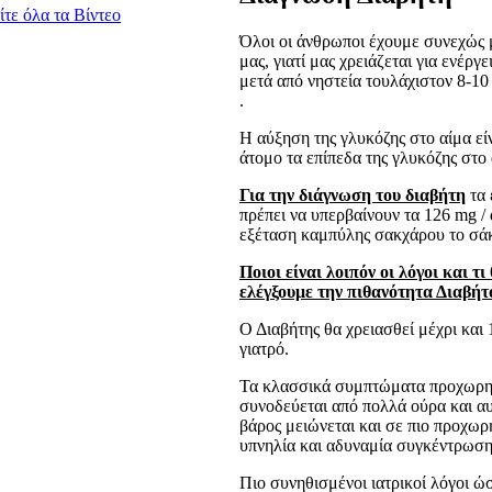
ίτε όλα τα Βίντεο
Όλοι οι άνθρωποι έχουμε συνεχώς 
μας, γιατί μας χρειάζεται για ενέρ
μετά από νηστεία τουλάχιστον 8-10
.
Η αύξηση της γλυκόζης στο αίμα ε
άτομο τα επίπεδα της γλυκόζης στο 
Για την διάγνωση του διαβήτη
τα 
πρέπει να υπερβαίνουν τα 126 mg / 
εξέταση καμπύλης σακχάρου το σάκχ
Ποιοι είναι λοιπόν οι λόγοι και τ
ελέγξουμε την πιθανότητα Διαβήτ
Ο Διαβήτης θα χρειασθεί μέχρι και
γιατρό.
Τα κλασσικά συμπτώματα προχωρημ
συνοδεύεται από πολλά ούρα και α
βάρος μειώνεται και σε πιο προχω
υπνηλία και αδυναμία συγκέντρωση
Πιο συνηθισμένοι ιατρικοί λόγοι ώσ