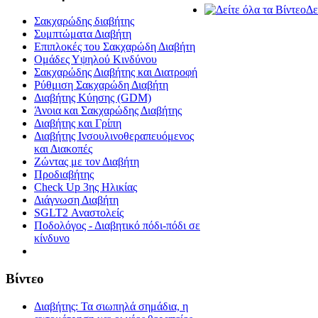
Δε
Σακχαρώδης διαβήτης
Συμπτώματα Διαβήτη
Επιπλοκές του Σακχαρώδη Διαβήτη
Oμάδες Υψηλού Κινδύνου
Σακχαρώδης Διαβήτης και Διατροφή
Ρύθμιση Σακχαρώδη Διαβήτη
Διαβήτης Κύησης (GDM)
Άνοια και Σακχαρώδης Διαβήτης
Διαβήτης και Γρίπη
Διαβήτης Ινσουλινοθεραπευόμενος
και Διακοπές
Ζώντας με τον Διαβήτη
Προδιαβήτης
Check Up 3ης Ηλικίας
Διάγνωση Διαβήτη
SGLT2 Αναστολείς
Ποδολόγος - Διαβητικό πόδι-πόδι σε
κίνδυνο
Βίντεο
Διαβήτης: Τα σιωπηλά σημάδια, η