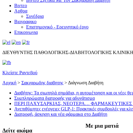
Βίντεο Σχετικά Με Τον Σακχαρώδη Διαβήτη
Βιντεο
Αρθρα
Συνέδρια
Βιογραφικο
Επιστημονικό - Ερευνητικό έργο
Επικοινωνια
ΔΙΕΥΘΥΝΤΗΣ ΠΑΘΟΛΟΓΙΚΗΣ-ΔΙΑΒΗΤΟΛΟΓΙΚΗΣ ΚΛΙΝΙΚ
Κλείστε Ραντεβού
Αρχική
>
Σακχαρωδης διαβητης
>
Διάγνωση Διαβήτη
Διαβήτης: Τα σιωπηλά σημάδια, η αυτομέτρηση και οι νέες θε
Συμπληρώματα διατροφής για αδυνάτισμα
ΠΕΡΙ ΠΑΧΥΣΑΡΚΙΑΣ, ΝΕΟΤΕΡΑ… ΦΑΡΜΑΚΕΥΤΙΚΕΣ 
Ανεπιθύμητες ενέργειες GLP-1: Πρακτικές συμβουλές για κλι
Διατροφή, άσκηση και νέα φάρμακα στο Διαβήτη
Με μια ματιά
Δείτε ακόμα