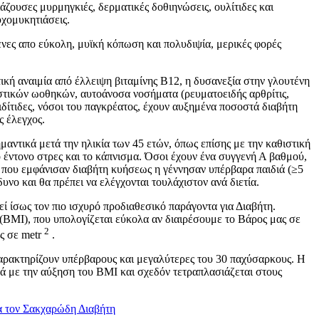
άζουσες μυρμηγκιές, δερματικές δοθιηνώσεις, ουλίτιδες και
υχομυκητιάσεις.
νες απο εύκολη, μυϊκή κόπωση και πολυδιψία, μερικές φορές
κή αναιμία από έλλειψη βιταμίνης Β12, η δυσανεξία στην γλουτένη
στικών ωοθηκών, αυτοάνοσα νοσήματα (ρευματοειδής αρθρίτις,
δίτιδες, νόσοι του παγκρέατος, έχουν αυξημένα ποσοστά διαβήτη
ς έλεγχος.
μαντικά μετά την ηλικία των 45 ετών, όπως επίσης με την καθιστική
ο έντονο στρες και το κάπνισμα. Όσοι έχουν ένα συγγενή Α βαθμού,
ες που εμφάνισαν διαβήτη κυήσεως η γέννησαν υπέρβαρα παιδιά (≥5
δυνο και θα πρέπει να ελέγχονται τουλάχιστον ανά διετία.
ί ίσως τον πιο ισχυρό προδιαθεσικό παράγοντα για Διαβήτη.
(ΒΜΙ), που υπολογίζεται εύκολα αν διαιρέσουμε το Βάρος μας σε
2
ας σε metr
.
χαρακτηρίζουν υπέρβαρους και μεγαλύτερες του 30 παχύσαρκους. Η
ά με την αύξηση του ΒΜΙ και σχεδόν τετραπλασιάζεται στους
ια τον Σακχαρώδη Διαβήτη