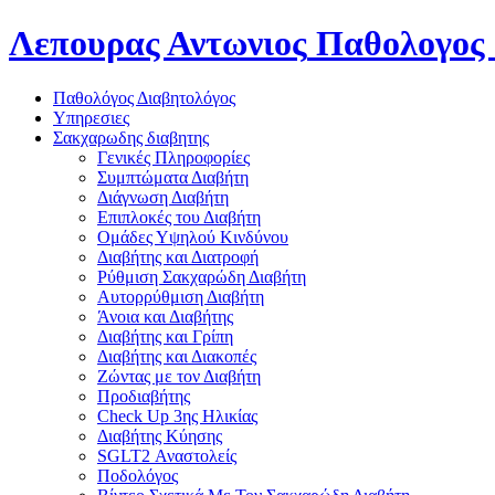
Λεπουρας Αντωνιος
Παθολογος 
Παθολόγος Διαβητολόγος
Υπηρεσιες
Σακχαρωδης διαβητης
Γενικές Πληροφορίες
Συμπτώματα Διαβήτη
Διάγνωση Διαβήτη
Επιπλοκές του Διαβήτη
Oμάδες Υψηλού Κινδύνου
Διαβήτης και Διατροφή
Ρύθμιση Σακχαρώδη Διαβήτη
Αυτορρύθμιση Διαβήτη
Άνοια και Διαβήτης
Διαβήτης και Γρίπη
Διαβήτης και Διακοπές
Ζώντας με τον Διαβήτη
Προδιαβήτης
Check Up 3ης Ηλικίας
Διαβήτης Κύησης
SGLT2 Αναστολείς
Ποδολόγος