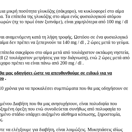
μια μικρή ποσότητα γλυκόζης (σάκχαρο), να κυκλοφορεί στο αίμα
γεια. Τα επίπεδα της γλυκόζης στο αίμα ενός φυσιολογικού ατόμου
 ωρών (πχ το πρωί όταν ξυπνάμε), είναι χαμηλότερα από 100 mg / dl
ίναι αναμενόμενη κατά τη λήψη τροφής. Ωστόσο σε ένα φυσιολογικό
αίμα δεν πρέπει να ξεπερνούν τα 140 mg / dl , 2 ώρες μετά το γεύμα.
επίπεδα σακχάρου στο αίμα μετά από τουλάχιστον οκτάωρη νηστεία,
dl (2 τουλάχιστον μετρήσεις για την διάγνωση), ενώ 2 ώρες μετά από
αρο πρέπει να είναι πάνω από 200 mg / dl .
ι θα μας οδηγήσει ώστε να απευθυνθούμε σε ειδικό για να
ου
.
 10 χρόνια για να προκαλέσει συμπτώματα που θα μας οδηγήσουν σε
ένου Διαβήτη που θα μας ανησυχήσουν, είναι πολυδιψία που
υξημένη όρεξη που ενώ συνοδεύεται συνήθως από πολυφαγία το
ρημένο στάδιο υπάρχει αυξημένο αίσθημα κόπωσης, ξηροστομία,
ς.
τε να ελέγξουμε για διαβήτη, είναι λοιμώξεις. Μυκητιάσεις ιδίως