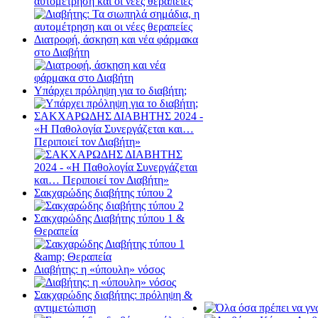
αυτομέτρηση και οι νέες θεραπείες
Διατροφή, άσκηση και νέα φάρμακα
στο Διαβήτη
Υπάρχει πρόληψη για το διαβήτη;
ΣΑΚΧΑΡΩΔΗΣ ΔΙΑΒΗΤΗΣ 2024 -
«Η Παθολογία Συνεργάζεται και…
Περιποιεί τον Διαβήτη»
Σακχαρώδης διαβήτης τύπου 2
Σακχαρώδης Διαβήτης τύπου 1 &
Θεραπεία
Διαβήτης: η «ύπουλη» νόσος
Σακχαρώδης διαβήτης: πρόληψη &
αντιμετώπιση