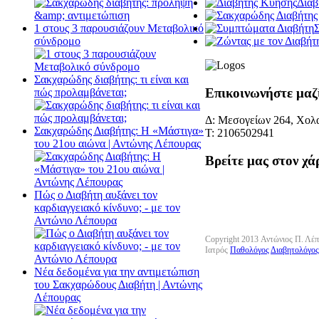
Διαβ
1 στους 3 παρουσιάζουν Μεταβολικό
σύνδρομο
Σακχαρώδης διαβήτης: τι είναι και
Επικοινωνήστε μαζ
πώς προλαμβάνεται;
Δ: Μεσογείων 264, Χολα
Σακχαρώδης Διαβήτης: Η «Μάστιγα»
Τ: 2106502941
του 21ου αιώνα | Αντώνης Λέπουρας
Βρείτε μας στον χά
Πώς ο Διαβήτη αυξάνει τον
καρδιαγγειακό κίνδυνο; - με τον
Αντώνιο Λέπουρα
Copyright 2013 Αντώνιος Π. Λέ
Ιατρός
Παθολόγος
Διαβητολόγος
Νέα δεδομένα για την αντιμετώπιση
του Σακχαρώδους Διαβήτη | Αντώνης
Λέπουρας