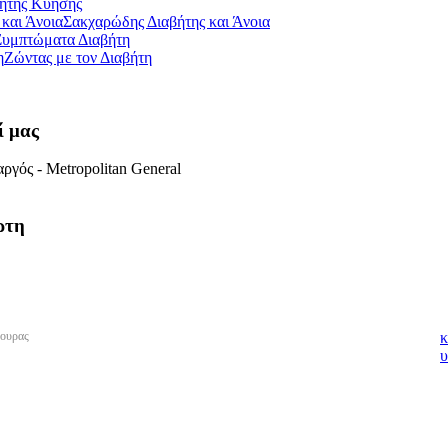
ήτης Κύησης
Σακχαρώδης Διαβήτης και Άνοια
Συμπτώματα Διαβήτη
Ζώντας με τον Διαβήτη
ί μας
ργός - Metropolitan General
ρτη
πουρας
κ
υ