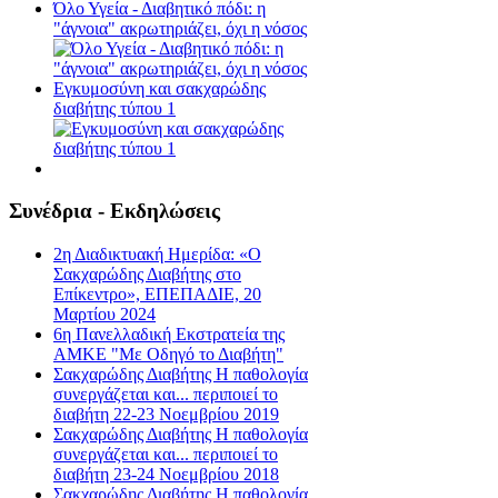
Όλο Υγεία - Διαβητικό πόδι: η
"άγνοια" ακρωτηριάζει, όχι η νόσος
Εγκυμοσύνη και σακχαρώδης
διαβήτης τύπου 1
Συνέδρια - Εκδηλώσεις
2η Διαδικτυακή Ημερίδα: «Ο
Σακχαρώδης Διαβήτης στο
Επίκεντρο», ΕΠΕΠΑΔΙΕ, 20
Μαρτίου 2024
6η Πανελλαδική Εκστρατεία της
ΑΜΚΕ "Με Οδηγό το Διαβήτη"
Σακχαρώδης Διαβήτης Η παθολογία
συνεργάζεται και... περιποιεί το
διαβήτη 22-23 Νοεμβρίου 2019
Σακχαρώδης Διαβήτης Η παθολογία
συνεργάζεται και... περιποιεί το
διαβήτη 23-24 Νοεμβρίου 2018
Σακχαρώδης Διαβήτης Η παθολογία