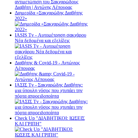
Διημερίδα «Σακχαρώδης Διαβήτης
2022»
ΙΑSΙS Tv - Αυτομέτρηση σακχάρου
Νέα δεδομένα και εξελίξεις
Διαβήτης & Cοvid-19 - Αντώνιος
Λέπουρας
ΙΑΣΙΣ Tv - Σακχαρώδης Διαβήτης:
μια ύπουλη νόσος που χτυπάει την
πόρτα απροειδοποίητα
Check Up "ΔΙΑΒΗΤΙΚΟΙ: ΙΩΣΕΙΣ
ΚΑΙ ΓΡΙΠΗ"