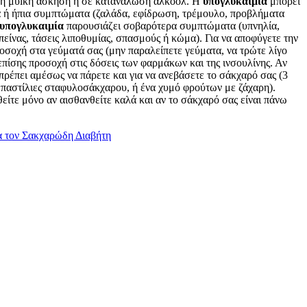
ονη μυïκή άσκηση ή σε κατανάλωση αλκοόλ. Η
υπογλυκαιμία
μπορεί
α ή ήπια συμπτώματα (ζαλάδα, εφίδρωση, τρέμουλο, προβλήματα
 υπογλυκαιμία
παρουσιάζει σοβαρότερα συμπτώματα (υπνηλία,
πείνας, τάσεις λιποθυμίας, σπασμούς ή κώμα). Για να αποφύγετε την
οσοχή στα γεύματά σας (μην παραλείπετε γεύματα, να τρώτε λίγο
πίσης προσοχή στις δόσεις των φαρμάκων και της ινσουλίνης. Αν
ρέπει αμέσως να πάρετε και για να ανεβάσετε το σάκχαρό σας (3
 παστίλιες σταφυλοσάκχαρου, ή ένα χυμό φρούτων με ζάχαρη).
είτε μόνο αν αισθανθείτε καλά και αν το σάκχαρό σας είναι πάνω
ια τον Σακχαρώδη Διαβήτη