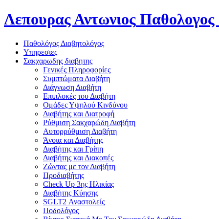
Λεπουρας Αντωνιος
Παθολογος 
Παθολόγος Διαβητολόγος
Υπηρεσιες
Σακχαρωδης διαβητης
Γενικές Πληροφορίες
Συμπτώματα Διαβήτη
Διάγνωση Διαβήτη
Επιπλοκές του Διαβήτη
Oμάδες Υψηλού Κινδύνου
Διαβήτης και Διατροφή
Ρύθμιση Σακχαρώδη Διαβήτη
Αυτορρύθμιση Διαβήτη
Άνοια και Διαβήτης
Διαβήτης και Γρίπη
Διαβήτης και Διακοπές
Ζώντας με τον Διαβήτη
Προδιαβήτης
Check Up 3ης Ηλικίας
Διαβήτης Κύησης
SGLT2 Αναστολείς
Ποδολόγος