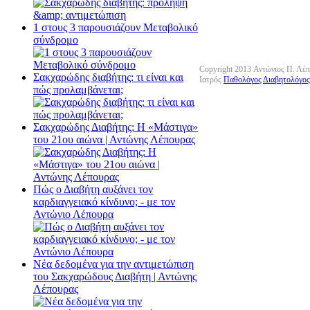
1 στους 3 παρουσιάζουν Μεταβολικό
σύνδρομο
Copyright 2013 Αντώνιος Π. Λέ
Σακχαρώδης διαβήτης: τι είναι και
Ιατρός
Παθολόγος
Διαβητολόγος
πώς προλαμβάνεται;
Σακχαρώδης Διαβήτης: Η «Μάστιγα»
του 21ου αιώνα | Αντώνης Λέπουρας
Πώς ο Διαβήτη αυξάνει τον
καρδιαγγειακό κίνδυνο; - με τον
Αντώνιο Λέπουρα
Νέα δεδομένα για την αντιμετώπιση
του Σακχαρώδους Διαβήτη | Αντώνης
Λέπουρας