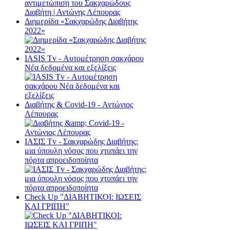
Διημερίδα «Σακχαρώδης Διαβήτης
2022»
ΙΑSΙS Tv - Αυτομέτρηση σακχάρου
Νέα δεδομένα και εξελίξεις
Διαβήτης & Cοvid-19 - Αντώνιος
Λέπουρας
ΙΑΣΙΣ Tv - Σακχαρώδης Διαβήτης:
μια ύπουλη νόσος που χτυπάει την
πόρτα απροειδοποίητα
Check Up "ΔΙΑΒΗΤΙΚΟΙ: ΙΩΣΕΙΣ
ΚΑΙ ΓΡΙΠΗ"