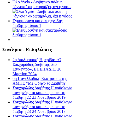
Όλο Υγεία - Διαβητικό πόδι: η
"άγνοια" ακρωτηριάζει, όχι η νόσος
Εγκυμοσύνη και σακχαρώδης
διαβήτης τύπου 1
Συνέδρια - Εκδηλώσεις
2η Διαδικτυακή Ημερίδα: «Ο
Σακχαρώδης Διαβήτης στο
Επίκεντρο», ΕΠΕΠΑΔΙΕ, 20
Μαρτίου 2024
6η Πανελλαδική Εκστρατεία της
ΑΜΚΕ "Με Οδηγό το Διαβήτη"
Σακχαρώδης Διαβήτης Η παθολογία
συνεργάζεται και... περιποιεί το
διαβήτη 22-23 Νοεμβρίου 2019
Σακχαρώδης Διαβήτης Η παθολογία
συνεργάζεται και... περιποιεί το
διαβήτη 23-24 Νοεμβρίου 2018
Σακχαρώδης Διαβήτης Η παθολογία