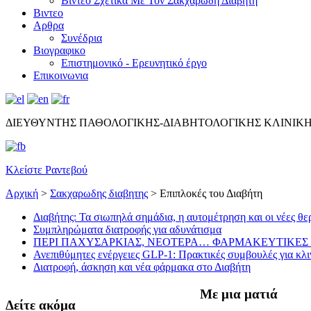
Βίντεο Σχετικά Με Τον Σακχαρώδη Διαβήτη
Βιντεο
Αρθρα
Συνέδρια
Βιογραφικο
Επιστημονικό - Ερευνητικό έργο
Επικοινωνια
ΔΙΕΥΘΥΝΤΗΣ ΠΑΘΟΛΟΓΙΚΗΣ-ΔΙΑΒΗΤΟΛΟΓΙΚΗΣ ΚΛΙΝΙΚ
Κλείστε Ραντεβού
Αρχική
>
Σακχαρωδης διαβητης
>
Επιπλοκές του Διαβήτη
Διαβήτης: Τα σιωπηλά σημάδια, η αυτομέτρηση και οι νέες θε
Συμπληρώματα διατροφής για αδυνάτισμα
ΠΕΡΙ ΠΑΧΥΣΑΡΚΙΑΣ, ΝΕΟΤΕΡΑ… ΦΑΡΜΑΚΕΥΤΙΚΕΣ 
Ανεπιθύμητες ενέργειες GLP-1: Πρακτικές συμβουλές για κλι
Διατροφή, άσκηση και νέα φάρμακα στο Διαβήτη
Με μια ματιά
Δείτε ακόμα