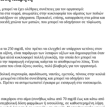
 μπορεί να έχει ολέθριες συνέπειες για τον οργανισμό:
ατα στα νεφρά, ανωμαλίες στην κυκλοφορία του αίματος των ποδιών
ταλήξουν σε γάγγραινα. Προκαλεί, επίσης, καταρράκτη στα μάτια και
ροειδή χιτώνα των ματιών, που μπορεί να οδηγήσουν σε τύφλωση.
α τα 250 mg/dl, τότε πρέπει να ελεγχθεί αν υπάρχουν κετόνες στον
αι οξόνη, είναι παράγωγο των λιπαρών οξέων και δημιουργείται όταν
αίμα αλλά κυκλοφορεί πολλή γλυκόζη, την οποία δεν μπορεί να
α την παραγωγή ενέργειας καίγεται το αποθηκευμένο λίπος. Έτσι
ατα που είναι όξινες ουσίες, πολύ βλαβερές για τον οργανισμό.
ολική συχνουρία, αφυδάτωση, ναυτίες, εμετούς, πόνους στην κοιλιά
 μειωμένα επίπεδα συνείδησης και μπορεί να οδηγήσει τον
ο. Πρέπει να αντιμετωπιστεί έγκαιρα με εισαγωγή στο νοσοκομείο.
α σακχάρου στο αίμα (συνήθως κάτω από 70 mg/dl έως και κάτω από
ε υπερβολική δόση φαρμάκων ή ινσουλίνης, σε καθυστερημένη λήψη