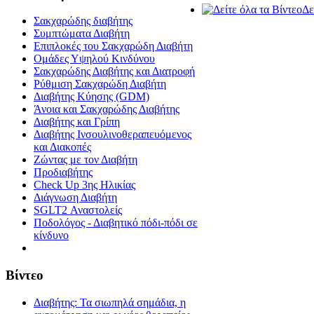
Δε
Σακχαρώδης διαβήτης
Συμπτώματα Διαβήτη
Επιπλοκές του Σακχαρώδη Διαβήτη
Oμάδες Υψηλού Κινδύνου
Σακχαρώδης Διαβήτης και Διατροφή
Ρύθμιση Σακχαρώδη Διαβήτη
Διαβήτης Κύησης (GDM)
Άνοια και Σακχαρώδης Διαβήτης
Διαβήτης και Γρίπη
Διαβήτης Ινσουλινοθεραπευόμενος
και Διακοπές
Ζώντας με τον Διαβήτη
Προδιαβήτης
Check Up 3ης Ηλικίας
Διάγνωση Διαβήτη
SGLT2 Αναστολείς
Ποδολόγος - Διαβητικό πόδι-πόδι σε
κίνδυνο
Βίντεο
Διαβήτης: Τα σιωπηλά σημάδια, η