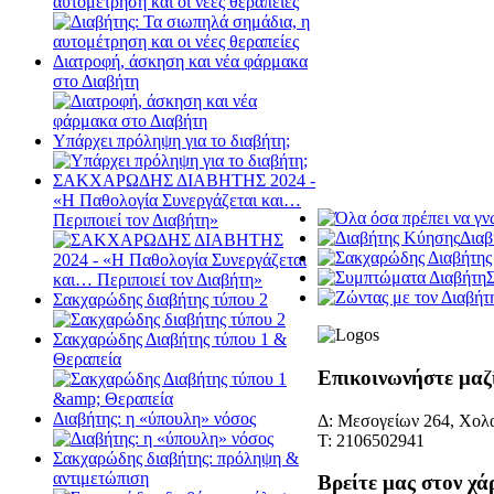
αυτομέτρηση και οι νέες θεραπείες
Διατροφή, άσκηση και νέα φάρμακα
στο Διαβήτη
Υπάρχει πρόληψη για το διαβήτη;
ΣΑΚΧΑΡΩΔΗΣ ΔΙΑΒΗΤΗΣ 2024 -
«Η Παθολογία Συνεργάζεται και…
Περιποιεί τον Διαβήτη»
Διαβ
Σακχαρώδης διαβήτης τύπου 2
Σακχαρώδης Διαβήτης τύπου 1 &
Θεραπεία
Επικοινωνήστε μαζ
Διαβήτης: η «ύπουλη» νόσος
Δ: Μεσογείων 264, Χολα
Τ: 2106502941
Σακχαρώδης διαβήτης: πρόληψη &
αντιμετώπιση
Βρείτε μας στον χά