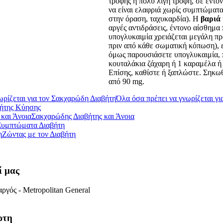
τροφής ή πολύ λίγη τροφή, σε έντ
να είναι ελαφριά χωρίς συμπτώματ
στην όραση, ταχυκαρδία). Η
βαριά
αργές αντιδράσεις, έντονο αίσθημα 
υπογλυκαιμία χρειάζεται μεγάλη πρ
πριν από κάθε σωματική κόπωση), ε
όμως παρουσιάσετε υπογλυκαιμία, π
κουταλάκια ζάχαρη ή 1 καραμέλα ή
Επίσης, καθίστε ή ξαπλώστε. Σηκωθ
από 90 mg.
Όλα όσα πρέπει να γνωρίζεται γ
ήτης Κύησης
Σακχαρώδης Διαβήτης και Άνοια
Συμπτώματα Διαβήτη
Ζώντας με τον Διαβήτη
ί μας
ργός - Metropolitan General
ρτη