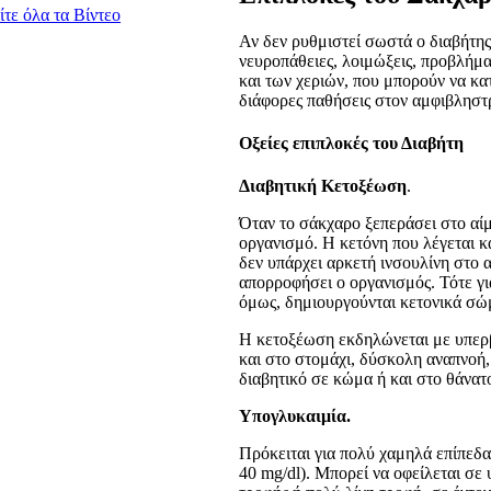
ίτε όλα τα Βίντεο
Αν δεν ρυθμιστεί σωστά ο διαβήτης,
νευροπάθειες, λοιμώξεις, προβλήμ
και των χεριών, που μπορούν να κα
διάφορες παθήσεις στον αμφιβληστ
Οξείες επιπλοκές του Διαβήτη
Διαβητική Κετοξέωση
.
Όταν το σάκχαρο ξεπεράσει στο αίμ
οργανισμό. Η κετόνη που λέγεται κ
δεν υπάρχει αρκετή ινσουλίνη στο 
απορροφήσει ο οργανισμός. Τότε γι
όμως, δημιουργούνται κετονικά σώμ
Η κετοξέωση εκδηλώνεται με υπερβ
και στο στομάχι, δύσκολη αναπνοή,
διαβητικό σε κώμα ή και στο θάνατ
Υπογλυκαιμία.
Πρόκειται για πολύ χαμηλά επίπεδ
40 mg/dl). Μπορεί να οφείλεται σ