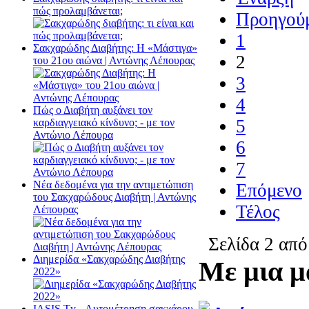
πώς προλαμβάνεται;
Προηγού
1
Σακχαρώδης Διαβήτης: Η «Μάστιγα»
2
του 21ου αιώνα | Αντώνης Λέπουρας
3
4
Πώς ο Διαβήτη αυξάνει τον
5
καρδιαγγειακό κίνδυνο; - με τον
Αντώνιο Λέπουρα
6
7
Νέα δεδομένα για την αντιμετώπιση
Επόμενο
του Σακχαρώδους Διαβήτη | Αντώνης
Τέλος
Λέπουρας
Σελίδα 2 από
Διημερίδα «Σακχαρώδης Διαβήτης
Με μια μ
2022»
ΙΑSΙS Tv - Αυτομέτρηση σακχάρου